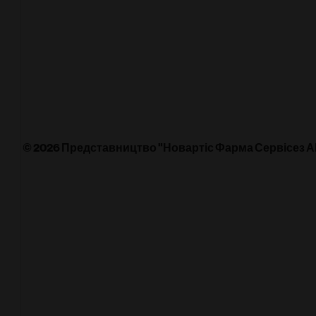
Неврологія
Онкологія
© 2026 Представництво "Новартіс Фарма Сервісез АГ