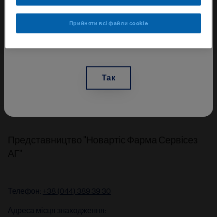
фахівцем системи охорони
здоров’я України і бажаю
Прийняти всі файли сookie
отримати доступ до
інформації данного ресурсу.
Теґи
Дерматологiя
Так
Представництво "Новартіс Фарма Сервісез
АГ"
Телефон:
+38 (044) 389 39 30
Адреса місця знаходження: