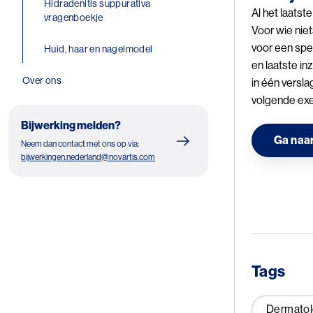
Hidradenitis suppurativa
Al het laatst
vragenboekje
Voor wie niet
voor een spec
Huid, haar en nagelmodel
en laatste in
Over ons
in één versla
volgende ex
Bijwerking melden?
Ga naar
Neem dan contact met ons op via:
bijwerkingen.nederland@novartis.com
Image
Tags
Dermatol