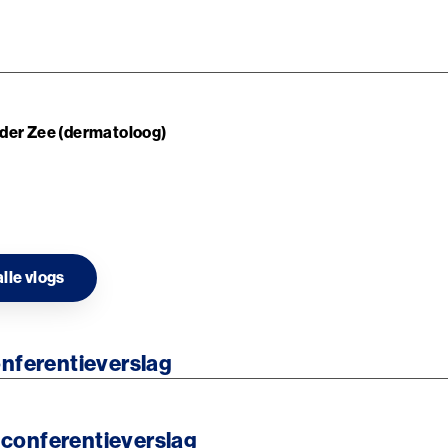
n der Zee (dermatoloog)
alle vlogs
nferentieverslag
s conferentieverslag