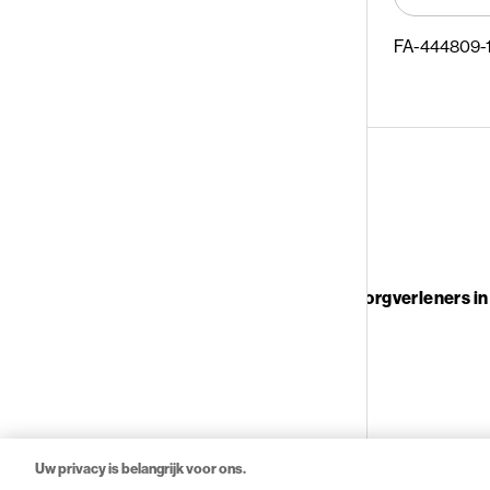
FA-444809-
Novartis Nederland
Deze site is bedoeld voor professionele zorgverleners i
FA-11399195
Uw privacy is belangrijk voor ons.