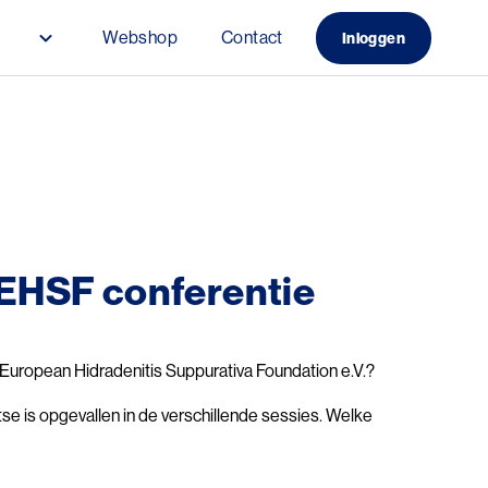
s
Webshop
Contact
Inloggen
 EHSF conferentie
European Hidradenitis Suppurativa Foundation e.V.?
atse is opgevallen in de verschillende sessies. Welke