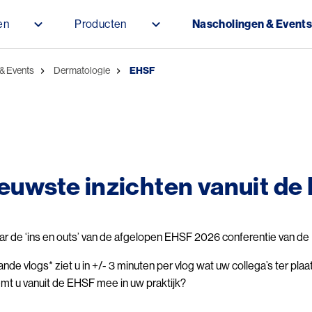
Overslaan en naar de inhoud gaan
en
Producten
Nascholingen & Event
elpad
& Events
Dermatologie
EHSF
euwste inzichten vanuit de
r de ‘ins en outs’ van de afgelopen EHSF 2026 conferentie van de 
nde vlogs* ziet u in +/- 3 minuten per vlog wat uw collega’s ter pla
emt u vanuit de EHSF mee in uw praktijk?