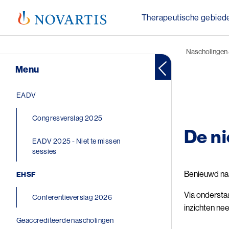
Therapeutische gebied
Public Menu
Kruim
Nascholingen 
Menu
Image
Main navigation
EADV
Congresverslag 2025
De ni
EADV 2025 - Niet te missen
sessies
Benieuwd naa
EHSF
Via onderstaa
Conferentieverslag 2026
inzichten ne
Geaccrediteerde nascholingen