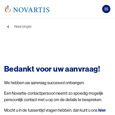
Overslaan en naar de inhoud gaan
Pub
Kruimelpad
Neurologie
Image
Bedankt voor uw aanvraag!
We hebben uw aanvraag succesvol ontvangen.
Een Novartis-contactpersoon neemt zo spoedig mogelijk
persoonlijk contact met u op om de details te bespreken.
Mocht u in de tussentijd vragen hebben, dan kunt u ons
hier