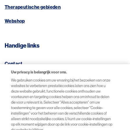
Therapeutische gebieden
Webshop
Handige links
Contact
Uw privacy is belangrijk voor ons.
Disclaimer
We gebruiken cookies om uw ervaring bij het bezoeken van onze
websites te verbeteren: prestatiecookies laten ons zien hoe u
deze website gebruikt, functionele cookies onthouden uw
Over cookies
voorkeuren en targeting cookies helpen ons om inhoud te delen
die voor u relevant is. Selecteer "Alles accepteren" om uw
Privacybeleid
toestemming te geven voor alle cookies, selecteer "Cookie-
instellingen" voor het beheren van de verschillende cookies of
alleen strikt noodzakelijke cookies. U kunt uw cookie-instellingen
op elk moment wijzigen door op de link voor cookie-instellingen op
de website te klikken.