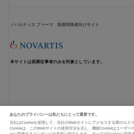
ノバルティス ファーマ 医療関係者向けサイト
本サイトは医療従事者のみを対象としています。
あなたのプライバシーは私たちにとって重要です。
当社はCookieを使用して、当社のWebサイトにアクセスする際のエ
© 2026 Novartis Pharma K.K. All rights reserved except wher
Cookieは、このWebサイトの使用方法を示し、機能Cookieはユーザ
ーに関連するコンテンツの共有に役立ちます。 すべてのCookieに同