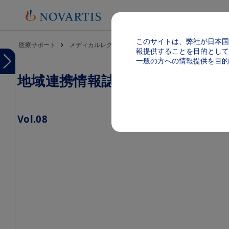
このサイトは、弊社が日本国
パンくず
医療サポート
メディカルレクチャー
地域連携情報誌
地域連携情
報提供することを目的として
Menu
一般の方への情報提供を目的
地域連携情報誌 ＠ Region
Menu
地
域
連
携
Vol.08
情
報
誌
Image
Vol.01
Vol.02
Vol.03
Vol.05