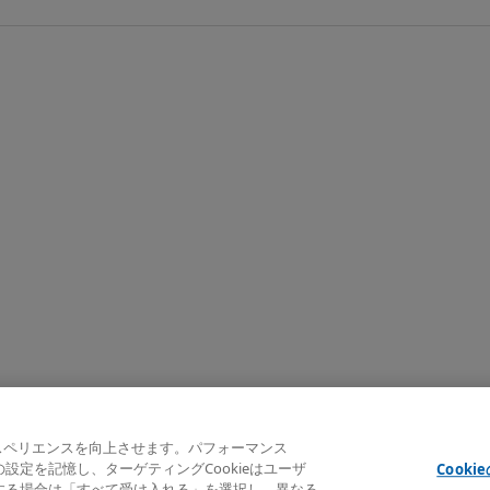
クスペリエンスを向上させます。パフォーマンス
e indicated
ーの設定を記憶し、ターゲティングCookieはユーザ
Cooki
意する場合は「すべて受け入れる」を選択し、異なる