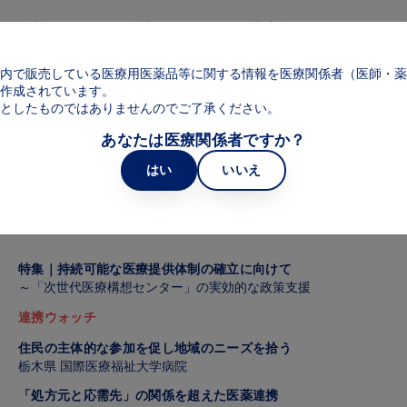
メインコンテンツに移動
製品情報
領域
web講演会
web面
Main navigation
内で販売している医療用医薬品等に関する情報を医療関係者（医師・薬
報誌 Vol.08
作成されています。
としたものではありませんのでご了承ください。
あなたは医療関係者ですか？
はい
いいえ
特集｜持続可能な医療提供体制の確立に向けて
～「次世代医療構想センター」の実効的な政策支援
連携ウォッチ
住民の主体的な参加を促し地域のニーズを拾う
栃木県 国際医療福祉大学病院
「処方元と応需先」の関係を超えた医薬連携