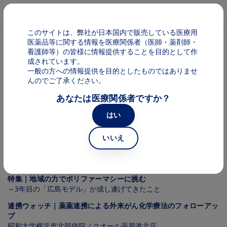
メインコンテンツに移動
Mai
このサイトは、弊社が日本国内で販売している医療用
医薬品等に関する情報を医療関係者（医師・薬剤師・
パンくず
地域連携情報誌
看護師等）の皆様に情報提供することを目的として作
成されています。
一般の方への情報提供を目的としたものではありませ
地域連携情報誌 ＠ Region
んのでご了承ください。
あなたは医療関係者ですか？
はい
Vol.05
いいえ
Image
特集｜地域の力でポリファーマシーに挑む
～3年目の「広島モデル」が成し遂げてきたこと
連携ウォッチ｜薬薬連携による外来がん化学療法のフォローアッ
プ
昭和大学横浜市北部病院／クオール薬局港北店