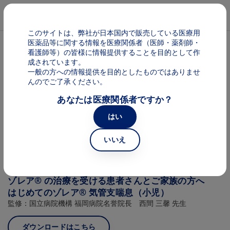
メインコンテンツに移動
Mai
このサイトは、弊社が日本国内で販売している医療用
医薬品等に関する情報を医療関係者（医師・薬剤師・
パンくず
気管支喘息
看護師等）の皆様に情報提供することを目的として作
成されています。
一般の方への情報提供を目的としたものではありませ
疾患について ICされるお医者様へ
んのでご了承ください。
あなたは医療関係者ですか？
（小児）
患者さま向け提供情報・資料
はい
いいえ
Image
ゾレア® の治療を受ける患者さんとご家族の方へ
はじめてのゾレア® 気管支喘息（小児）
監修：国立病院機構 福岡病院名誉院長 西間 三馨 先生
ダウンロードはこちら