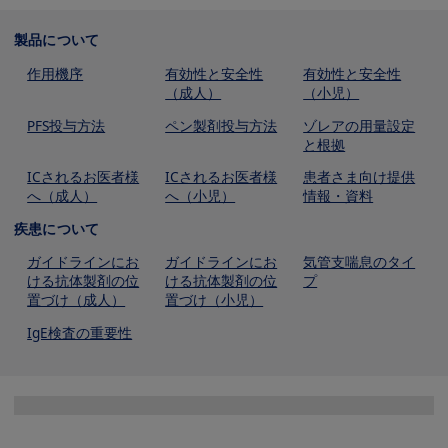
製品について
作用機序
有効性と安全性
有効性と安全性
（成人）
（小児）
PFS投与方法
ペン製剤投与方法
ゾレアの用量設定
と根拠
ICされるお医者様
ICされるお医者様
患者さま向け提供
へ（成人）
へ（小児）
情報・資料
疾患について
ガイドラインにお
ガイドラインにお
気管支喘息のタイ
ける抗体製剤の位
ける抗体製剤の位
プ
置づけ（成人）
置づけ（小児）
IgE検査の重要性
Image