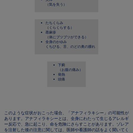
（気を失う）
たちくらみ
（くらくらする）
蕁麻疹
（体にブツブツができる）
全身のかゆみ
くちびる、舌、のどの奥の腫れ
下痢
（お腹の痛み）
発熱
頭痛
Image
このような症状がおこった場合、「アナフィラキシー」の可能性が
あります。アナフィラキシーとは、全身にわたって生じるアレルギ
ー反応で、急に起こり、命を危険にさらすことがあります。ゾレア
を注射した後の注意に関しては、医師や看護師の話をよく聞いてく