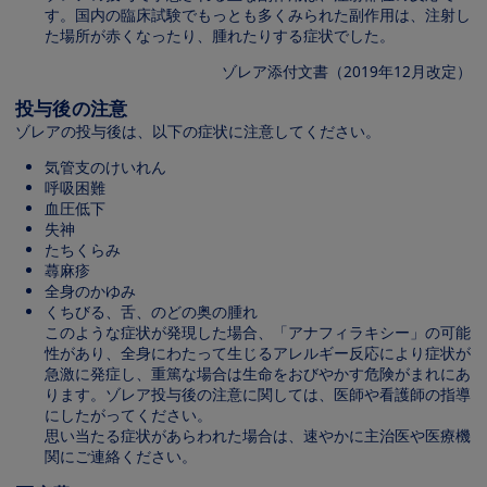
す。国内の臨床試験でもっとも多くみられた副作用は、注射し
た場所が赤くなったり、腫れたりする症状でした。
ゾレア添付文書（2019年12月改定）
投与後の注意
ゾレアの投与後は、以下の症状に注意してください。
気管支のけいれん
呼吸困難
血圧低下
失神
たちくらみ
蕁麻疹
全身のかゆみ
くちびる、舌、のどの奥の腫れ
このような症状が発現した場合、「アナフィラキシー」の可能
性があり、全身にわたって生じるアレルギー反応により症状が
急激に発症し、重篤な場合は生命をおびやかす危険がまれにあ
ります。ゾレア投与後の注意に関しては、医師や看護師の指導
にしたがってください。
思い当たる症状があらわれた場合は、速やかに主治医や医療機
関にご連絡ください。