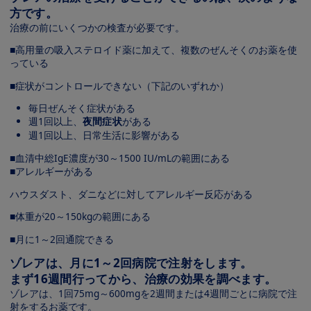
方です。
治療の前にいくつかの検査が必要です。
■高用量の吸入ステロイド薬に加えて、複数のぜんそくのお薬を使
っている
■症状がコントロールできない（下記のいずれか）
毎日ぜんそく症状がある
週1回以上、
夜間症状
がある
週1回以上、日常生活に影響がある
■血清中総IgE濃度が30～1500 IU/mLの範囲にある
■アレルギーがある
ハウスダスト、ダニなどに対してアレルギー反応がある
■体重が20～150kgの範囲にある
■月に1～2回通院できる
ゾレアは、月に1～2回病院で注射をします。
まず16週間行ってから、治療の効果を調べます。
ゾレアは、1回75mg～600mgを2週間または4週間ごとに病院で注
射をするお薬です。