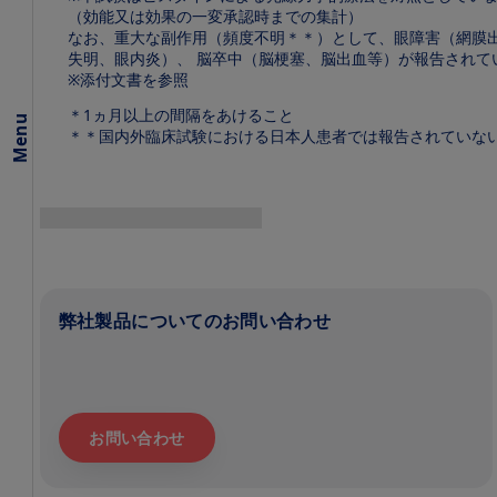
斑変性
（効能又は効果の一変承認時までの集計）
（AMD)
なお、重大な副作用（頻度不明＊＊）として、眼障害（網膜
失明、眼内炎）、 脳卒中（脳梗塞、脳出血等）が報告されて
網膜静
※添付文書を参照
脈閉塞
症
＊1ヵ月以上の間隔をあけること
Menu
（RVO)
＊＊国内外臨床試験における日本人患者では報告されていな
病的近視
（mCNV）
Image
製
品
特
性
弊社製品についてのお問い合わせ
臨
床
成
績
に
関
お問い合わせ
し
て