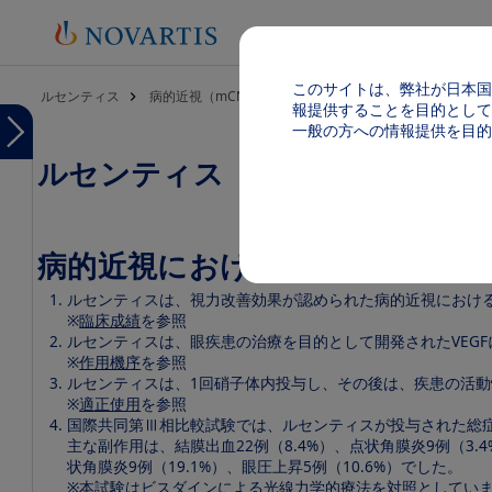
このサイトは、弊社が日本国
パンくず
ルセンティス
病的近視（mCNV）
ルセンティス 製品特性 病的
報提供することを目的として
Menu
一般の方への情報提供を目的
ルセンティス 製品特性
Menu
ル
セ
ン
テ
病的近視における脈絡膜新生血
ィ
ス
TOP
ルセンティスは、視力改善効果が認められた病的近視におけ
※
臨床成績
を参照
製品
ルセンティスは、眼疾患の治療を目的として開発されたVEGF
基本
※
作用機序
を参照
情報
ルセンティスは、1回硝子体内投与し、その後は、疾患の活
（電
※
適正使用
を参照
子添
国際共同第Ⅲ相比較試験では、ルセンティスが投与された総症例
文
主な副作用は、結膜出血22例（8.4%）、点状角膜炎9例（3.
等）
状角膜炎9例（19.1%）、眼圧上昇5例（10.6%）でした。
※本試験はビスダインによる光線力学的療法を対照としてい
加齢黄