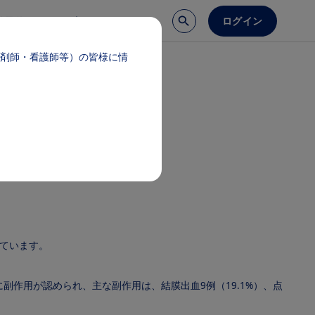
ログイン
談予約
医療サポート
剤師・看護師等）の皆様に情
ています。
%）に副作用が認められ、主な副作用は、結膜出血9例（19.1%）、点