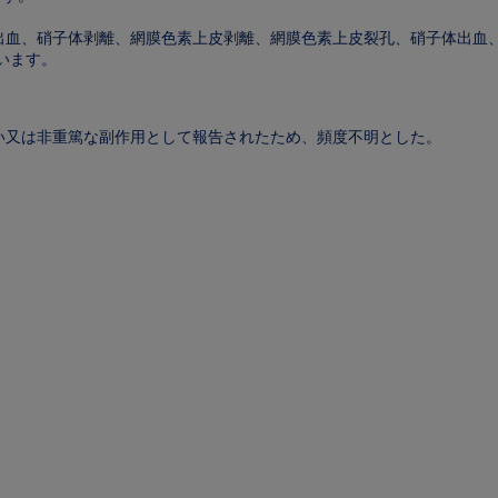
出血、硝子体剥離、網膜色素上皮剥離、網膜色素上皮裂孔、硝子体出血
います。
い又は非重篤な副作用として報告されたため、頻度不明とした。