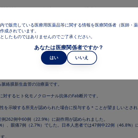
メインコンテンツに移動
製品情報
領域
web講演会
web面
Main navigation
内で販売している医療用医薬品等に関する情報を医療関係者（医師・薬
近視
作成されています。
としたものではありませんのでご了承ください。
あなたは医療関係者ですか？
はい
いいえ
管に対するルセンティスの特性
る脈絡膜新生血管の治療薬です。
に対するヒト化モノクローナル抗体のFab断片です。
動性を示唆する所見が認められた場合に投与する＊ことが望ましいとされ
262例中60例（22.9%）に副作用が認められました。
4%）、眼痛7例（2.7%）でした。日本人患者では47例中22例（46.8
ます。