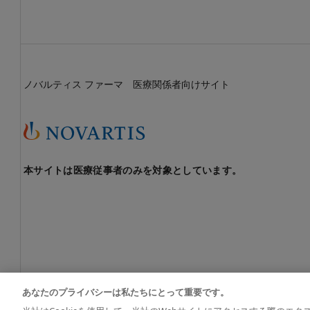
適正使
用
_mCNV
糖尿病
黄斑浮
腫
ノバルティス ファーマ 医療関係者向けサイト
（DME)
未熟児
網膜症
（ROP）
本サイトは医療従事者のみを対象としています。
作
用
機
序
適
正
使
用
あなたのプライバシーは私たちにとって重要です。
安
全