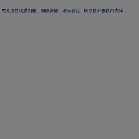
、裂孔原性網膜剥離、網膜剥離、網膜裂孔、医原性外傷性白内障、