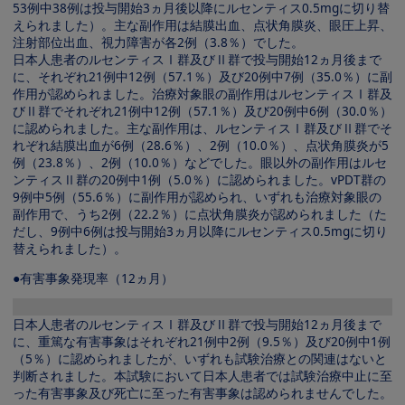
53例中38例は投与開始3ヵ月後以降にルセンティス0.5mgに切り替
えられました）。主な副作用は結膜出血、点状角膜炎、眼圧上昇、
注射部位出血、視力障害が各2例（3.8％）でした。
日本人患者のルセンティスⅠ群及びⅡ群で投与開始12ヵ月後まで
に、それぞれ21例中12例（57.1％）及び20例中7例（35.0％）に副
作用が認められました。治療対象眼の副作用はルセンティスⅠ群及
びⅡ群でそれぞれ21例中12例（57.1％）及び20例中6例（30.0％）
に認められました。主な副作用は、ルセンティスⅠ群及びⅡ群でそ
れぞれ結膜出血が6例（28.6％）、2例（10.0％）、点状角膜炎が5
例（23.8％）、2例（10.0％）などでした。眼以外の副作用はルセ
ンティスⅡ群の20例中1例（5.0％）に認められました。vPDT群の
9例中5例（55.6％）に副作用が認められ、いずれも治療対象眼の
副作用で、うち2例（22.2％）に点状角膜炎が認められました（た
だし、9例中6例は投与開始3ヵ月以降にルセンティス0.5mgに切り
替えられました）。
●有害事象発現率（12ヵ月）
Image
日本人患者のルセンティスⅠ群及びⅡ群で投与開始12ヵ月後まで
に、重篤な有害事象はそれぞれ21例中2例（9.5％）及び20例中1例
（5％）に認められましたが、いずれも試験治療との関連はないと
判断されました。本試験において日本人患者では試験治療中止に至
った有害事象及び死亡に至った有害事象は認められませんでした。