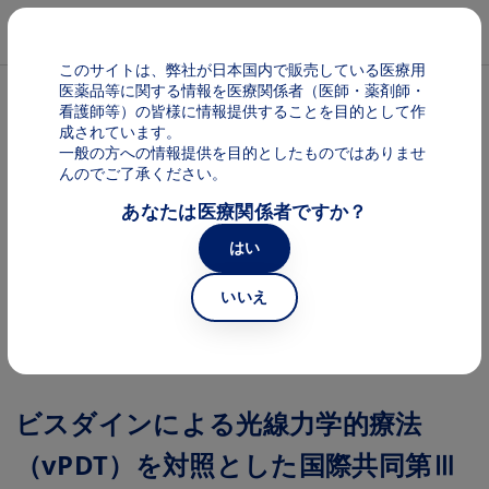
メインコンテンツに移動
Mai
このサイトは、弊社が日本国内で販売している医療用
医薬品等に関する情報を医療関係者（医師・薬剤師・
パンくず
病的近視（mCNV）
看護師等）の皆様に情報提供することを目的として作
成されています。
一般の方への情報提供を目的としたものではありませ
ルセンティス 臨床成績に関して
んのでご了承ください。
あなたは医療関係者ですか？
はい
本剤は国内患者及び海外患者を対象とした臨床試験成績を基に評価
され承認されました。以下で紹介する臨床試験成績には、承認範囲
外の試験成績が一部含まれています。
いいえ
「禁忌を含む使用上の注意」は
こちら
をご参照ください。
ビスダインによる光線力学的療法
（vPDT）を対照とした国際共同第Ⅲ