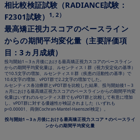
相比較検証試験（RADIANCE試験：
1, 2）
F2301試験）
最高矯正視力スコアのベースライン
からの期間平均変化量（主要評価項
目：3ヵ月成績）
投与開始1～3ヵ月後における最高矯正視力スコアのベースライン
からの期間平均変化量は、ルセンティスⅠ群（視力安定化の基準）
で10.5文字の増加、ルセンティスⅡ群（疾患の活動性の基準）で
10.6文字の増加、vPDT群で2.2文字の増加でした。
ルセンティス各治療群とvPDT群を比較した結果、投与開始後1～3
ヵ月における最高矯正視力スコアのベースラインからの期間平均変
化量はいずれのルセンティス群でもvPDT群と比較して有意に増加
し、vPDT群に対する優越性が検証されました（いずれも
p<0.00001、両側Cochran-Mantel-Haenszel検定）。
投与開始1～3ヵ月後における最高矯正視力スコア＊のベースライ
ンからの期間平均変化量