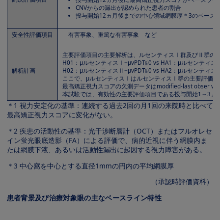
CNVからの漏出が認められた患者の割合
投与開始12ヵ月後までの中心領域網膜厚＊3のベース
安全性評価項目
有害事象、重篤な有害事象 など
主要評価項目の主要解析は、ルセンティスⅠ群及びⅡ群のv
H01：μルセンティスⅠ−μvPDT≦0 vs HA1：μルセンティスⅠ
解析計画
H02：μルセンティスⅡ−μvPDT≦0 vs HA2：μルセンティスⅡ
ここで、μルセンティスⅠはルセンティスⅠ群の主要評価項目の平
最高矯正視力スコアの欠測データはmodified-last obser vati
本試験では、有効性の主要評価項目である投与開始1～3ヵ
＊1 視力安定化の基準：連続する過去2回の月1回の来院時と比べて
最高矯正視力スコアに変化がない。
＊2 疾患の活動性の基準：光干渉断層計（OCT）またはフルオレセ
イン蛍光眼底造影（FA）による評価で、病的近視に伴う網膜内ま
たは網膜下液、あるいは活動性漏出に起因する視力障害がある。
＊3 中心窩を中心とする直径1mmの円内の平均網膜厚
（承認時評価資料）
患者背景及び治療対象眼の主なベースライン特性