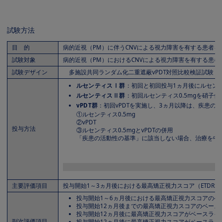
試験方法
目 的
病的近視（PM）に伴うCNVによる視力障害を有する患者
試験対象
病的近視（PM）におけるCNVによる視力障害を有する患者2
試験デザイン
多施設共同ランダム化二重遮蔽vPDT対照比較検証試験
ルセンティスⅠ群
：初回と初回投与1ヵ月後にルセン
ルセンティスⅡ群
：初回ルセンティス0.5mgを硝
vPDT群
：初回vPDTを実施し、3ヵ月以降は、疾患
①ルセンティス0.5mg
②vPDT
投与方法
③ルセンティス0.5mgとvPDTの併用
「疾患の活動性の基準」に該当しない場合、治療を中
Image
主要評価項目
投与開始1～3ヵ月後における最高矯正視力スコア（ETDR
投与開始1～6ヵ月後における最高矯正視力スコアの
投与開始12ヵ月後までの最高矯正視力スコアのベース
投与開始12ヵ月後に最高矯正視力スコアがベースライ
副次評価項目
投与開始12ヵ月後に最高矯正視力スコアがベースライ