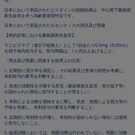
日本において承認されたビスダインの効能効果は、中心窩下脈絡膜
新生血管を伴う加齢黄斑変性症です。
日本において承認されたルセンティスの用法及び用量
【病的近視における脈絡膜新生血管】
ラニビズマブ（遺伝子組換え）として1回あたり0.5mg（0.05mL）
を硝子体内投与する。投与間隔は、1ヵ月以上あけること。
〈用法及び用量に関連する使用上の注意〉
1. 定期的に視力等を測定し、その結果及び患者の状態を考慮し、
本剤投与の要否を判断すること。
2. 疾患の活動性を示唆する所見（脈絡膜新生血管、視力低下等）
が認められた場合に投与することが望ましい。
3. 本剤による治療を開始するに際し、疾患・病態による視力等の
予後を考慮し、本剤投与の要否を判断すること。
4. 定期的に有効性を評価し、有効性が認められない場合には漫然
と投与しないこと。
5. 臨床試験においては、両眼治療は行われていない。両眼に治療