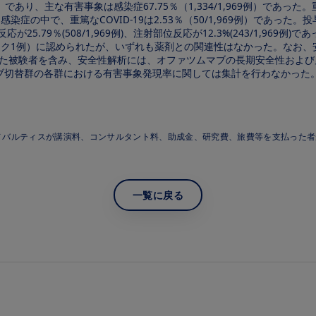
）であり、主な有害事象は感染症67.75％（1,334/1,969例）であった。
感染症の中で、重篤なCOVID-19は2.53％（50/1,969例）であった。
25.79％(508/1,969例)、注射部位反応が12.3%(243/1,969例)
ック1例）に認められたが、いずれも薬剤との関連性はなかった。なお、安全性解析
与された被験者を含み、安全性解析には、オファツムマブの長期安全性およ
ブ切替群の各群における有害事象発現率に関しては集計を行わなかった
ノバルティスが講演料、コンサルタント料、助成金、研究費、旅費等を支払った者
一覧に戻る