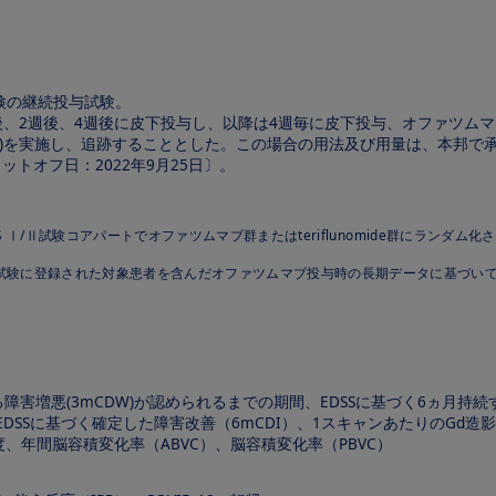
検の継続投与試験。
2週後、4週後に皮下投与し、以降は4週毎に皮下投与、オファツムマブ切替群
投与)を実施し、追跡することとした。この場合の用法及び用量は、本邦
トオフ日：2022年9月25日〕。
PIOS Ⅰ/Ⅱ試験コアパートでオファツムマブ群またはteriflunomide群に
OS試験に登録された対象患者を含んだオファツムマブ投与時の長期データに基づい
障害増悪(3mCDW)が認められるまでの期間、EDSSに基づく6ヵ月持続
SSに基づく確定した障害改善（6mCDI）、1スキャンあたりのGd造影T1病
(NfL)濃度、年間脳容積変化率（ABVC）、脳容積変化率（PBVC）