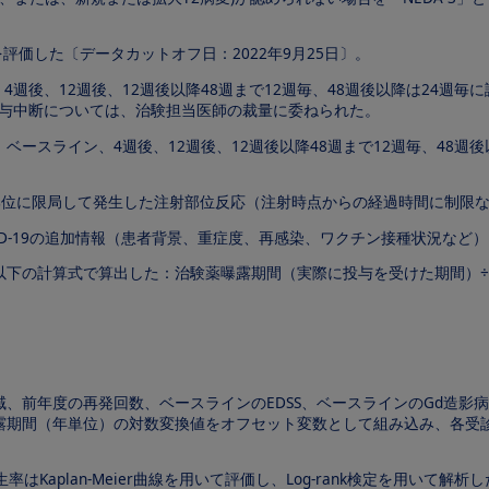
を評価した〔データカットオフ日：2022年9月25日〕。
、4週後、12週後、12週後以降48週まで12週毎、48週後以降は24週毎
の投与中断については、治験担当医師の裁量に委ねられた。
ースライン、4週後、12週後、12週後以降48週まで12週毎、48週後
射部位に限局して発生した注射部位反応（注射時点からの経過時間に制限
COVID-19の追加情報（患者背景、重症度、再感染、ワクチン接種状況など）
下の計算式で算出した：治験薬曝露期間（実際に投与を受けた期間）÷治
、前年度の再発回数、ベースラインのEDSS、ベースラインのGd造影
露期間（年単位）の対数変換値をオフセット変数として組み込み、各受
はKaplan-Meier曲線を用いて評価し、Log-rank検定を用いて解析