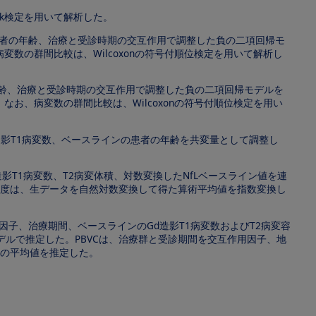
rank検定を用いて解析した。
患者の年齢、治療と受診時期の交互作用で調整した負の二項回帰モ
の群間比較は、Wilcoxonの符号付順位検定を用いて解析し
年齢、治療と受診時期の交互作用で調整した負の二項回帰モデルを
、病変数の群間比較は、Wilcoxonの符号付順位検定を用い
d造影T1病変数、ベースラインの患者の年齢を共変量として調整し
影T1病変数、T2病変体積、対数変換したNfLベースライン値を連
濃度は、生データを自然対数変換して得た算術平均値を指数変換し
を因子、治療期間、ベースラインのGd造影T1病変数およびT2病変容
ルで推定した。PBVCは、治療群と受診期間を交互作用因子、地
時の平均値を推定した。