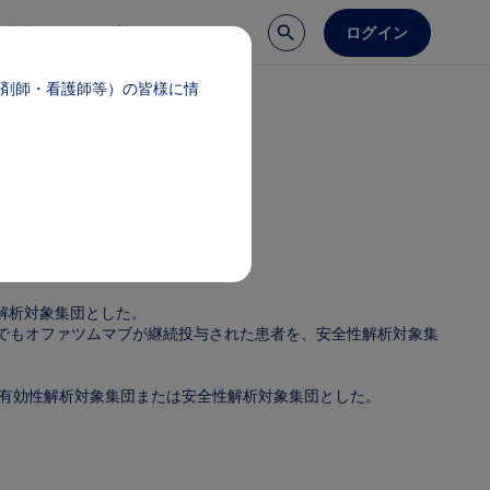
ログイン
談予約
医療サポート
剤師・看護師等）の皆様に情
性解析対象集団とした。
IOS試験でもオファツムマブが継続投与された患者を、安全性解析対象集
れた患者を有効性解析対象集団または安全性解析対象集団とした。