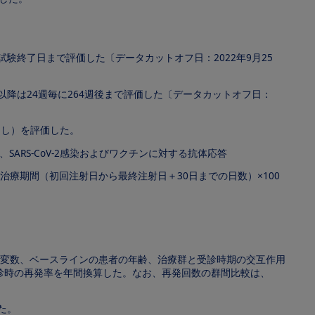
に試験終了日まで評価した〔データカットオフ日：2022年9月25
以降は24週毎に264週後まで評価した〔データカットオフ日：
なし）を評価した。
、SARS-CoV-2感染およびワクチンに対する抗体応答
療期間（初回注射日から最終注射日＋30日までの日数）×100
病変数、ベースラインの患者の年齢、治療群と受診時期の交互作用
診時の再発率を年間換算した。なお、再発回数の群間比較は、
した。