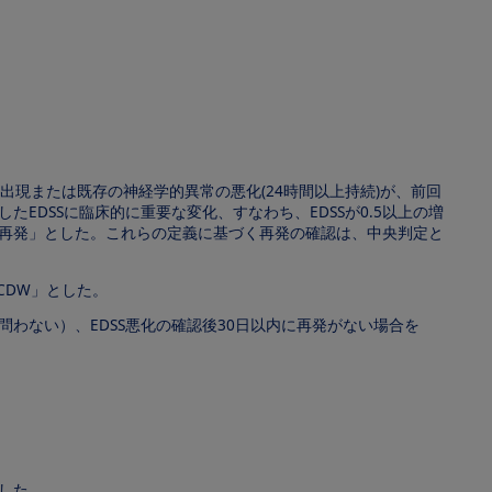
現または既存の神経学的異常の悪化(24時間以上持続)が、前回
EDSSに臨床的に重要な変化、すなわち、EDSSが0.5以上の増
確定再発」とした。これらの定義に基づく再発の確認は、中央判定と
CDW」とした。
は問わない）、EDSS悪化の確認後30日以内に再発がない場合を
とした。