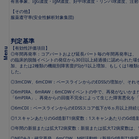
有害事象、IgG濃度・IgM濃度、好中球濃度・リンパ球濃度、注射に伴
2025
年版
【その他】
服薬遵守率(安全性解析対象集団)
ハ
イ
ラ
イ
判定基準
ト
【有効性評価項目】
で
Menu
◎年間再発率：コアパートおよび延長パート毎の年間再発率は、「
見
る
の臨床的脱髄イベントの発症から30日以上経過後に認められた場合を
web
加、または2種類の機能別障害度(FS)が1以上増加、もしくは1
講
した。
演
会
◎3mCDW、6mCDW：ベースラインからのEDSSの増加が、そ
動
画
◎6mPIRA、6mRAW：6mCDWイベントの中で、再発がない
「6mPIRA」、再発からの回復不完全によって生じた障害悪化を「
学
◎6mCDI：ベースラインからのEDSSスコア低下が6ヵ月以上持続
会・
講演
◎1スキャンあたりのGd造影T1病変数：1スキャンあたりのGd造
会記
録集
◎年間の新規または拡大T2病変数：新規または拡大T2病変数は、
FAQ
◎NEDA-3：確定再発、6mCDW、MRI活動性（新規Gd造影T1