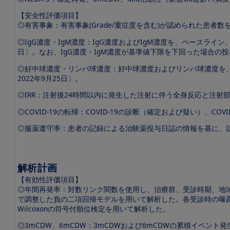
【安全性評価項目】
◎有害事象：有害事象(Grade/重症度を含む)が認められた患者数
◎IgG濃度・IgM濃度：IgG濃度およびIgM濃度を、ベースライン
日〕。なお、IgG濃度・IgM濃度が基準値下限を下回った場合
◎好中球濃度・リンパ球濃度：好中球濃度およびリンパ球濃度を、ベ
2022年9月25日〕。
◎IRR：注射後24時間以内に発生した注射に伴う全身反応と注
◎COVID-19の転帰：COVID-19の診断（確定および疑い）、
◎服薬遵守率：患者の記録による治験薬投与日誌の情報を基に、以
解析計画
【有効性評価項目】
◎年間再発率：対数リンク関数を使用し、治療群、受診時期、地域
で調整した負の二項回帰モデルを用いて解析した。各受診時の曝
Wilcoxonの符号付順位検定を用いて解析した。
◎3mCDW、6mCDW：3mCDWおよび6mCDWの累積イベント発生率