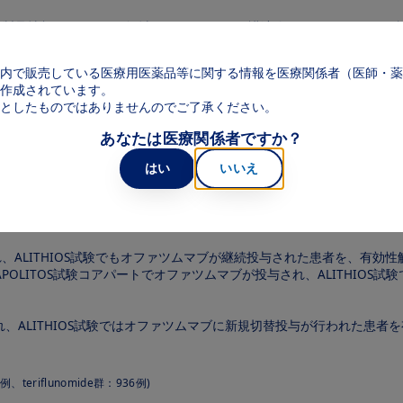
メインコンテンツに移動
製品情報
領域
web講演会
web面
Main navigation
内で販売している医療用医薬品等に関する情報を医療関係者（医師・薬
試験〕
作成されています。
としたものではありませんのでご了承ください。
あなたは医療関係者ですか？
はい
いいえ
※2
安全性解析対象集団：1,969例
され、ALITHIOS試験でもオファツムマブが継続投与された患者を、有効
ト、APOLITOS試験コアパートでオファツムマブが投与され、ALITH
deが投与され、ALITHIOS試験ではオファツムマブに新規切替投与が行わ
eriflunomide群：936例)