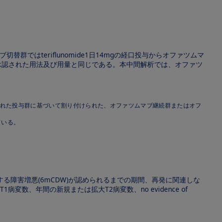
ではteriflunomide1日14mgの経口投与からオファツムマ
で承認された用法及び用量と同じである。本中間解析では、オファツ
ランダム化された投与群に基づいて割り付けられた、オファツムマブ継続群またはオフ
ている。
する障害増悪(6mCDW)が認められるまでの期間、再発に関連しな
変数、年間の新規または拡大T2病変数、no evidence of