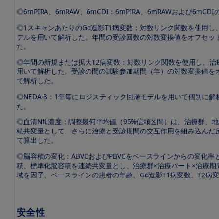
◎6mPIRA、6mRAW、6mCDI：6mPIRA、6mRAWおよび6mC
◎1スキャンあたりのGd造影T1病変数：対数リンク関数を使用
デルを用いて解析した。年間の受診回数の対数変換値をオフセット
た。
◎年間の新規または拡大T2病変数：対数リンク関数を使用し、治
用いて解析した。受診の間の試験参加期間（年）の対数変換値をオ
て解析した。
◎NEDA-3：1年毎にロジスティック回帰モデルを用いて個別に
た。
◎血清NfL濃度：調整幾何平均値（95%信頼区間）は、治療群、
続共変量として、さらに治療と受診期間の交互作用を組み込んだ反
て算出した。
◎脳容積の変化：ABVCおよびPBVCをベースラインからの変化率
積、標準化脳容積を連続共変量とし、治療群×治療パート×治療期
域を因子、ベースラインの患者の年齢、Gd造影T1病変数、T2
安全性