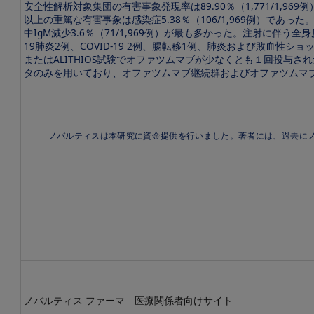
安全性解析対象集団の有害事象発現率は89.90％（1,771/1,969例
以上の重篤な有害事象は感染症5.38％（106/1,969例）であった。
中IgM減少3.6％（71/1,969例）が最も多かった。注射に伴う全身反応が
19肺炎2例、COVID-19 2例、腸転移1例、肺炎および敗血性ショ
またはALITHIOS試験でオファツムマブが少なくとも１回投
タのみを用いており、オファツムマブ継続群およびオファツムマ
ノバルティスは本研究に資金提供を行いました。著者には、過去に
ノバルティス ファーマ 医療関係者向けサイト