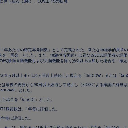
う反応（IRR）、COVID-19の転帰
1年あたりの確定再発回数」として定義された。新たな神経学的異常の出
「再発」とした。また、治験担当医師とは異なるEDSS評価者が評価した
種類のFS(膀胱直腸機能および大脳機能を除く)が2以上増加した場合を「
れぞれ3ヵ月以上または6ヵ月以上持続した場合を「3mCDW」または「6m
かまたは最後の再発から90日以上経過して発症し（EDSSによる確認の有無
6mRAW」とした。
した場合を「6mCDI」とした。
影T1病変数は、1年毎に評価した。
1年毎に評価した。
病変、または、新規または拡大T2病変)が認められない場合を「NEDA-3」