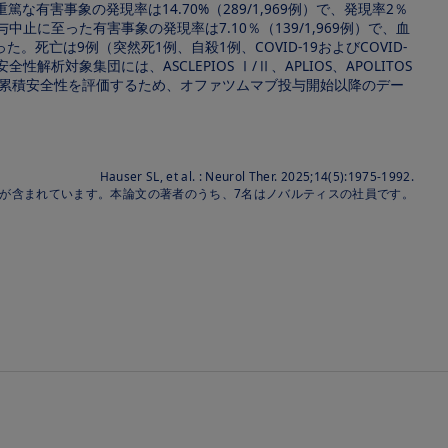
重篤な有害事象の発現率は14.70%（289/1,969例）で、発現率2％
投与中止に至った有害事象の発現率は7.10％（139/1,969例）で、血
であった。死亡は9例（突然死1例、自殺1例、COVID-19およびCOVID-
対象集団には、ASCLEPIOS Ⅰ/Ⅱ、APLIOS、APOLITOS
び累積安全性を評価するため、オファツムマブ投与開始以降のデー
。
Hauser SL, et al. : Neurol Ther. 2025;14(5):1975-1992.
が含まれています。本論文の著者のうち、7名はノバルティスの社員です。