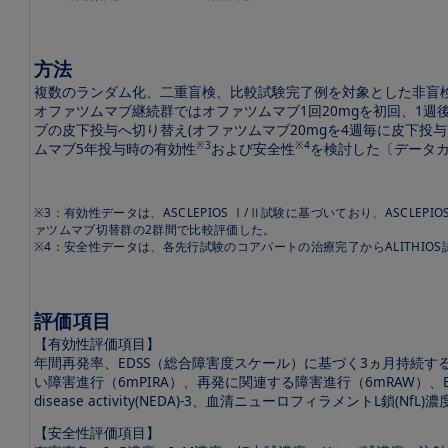
に
つ
い
て
方法
複数のランダム化、二重盲検、比較試験完了例を対象とした非盲
ケ
オファツムマブ継続群ではオファツムマブ1回20mgを初回、1週後、
シ
ブの皮下投与へ切り替え(オファツムマブ20mgを4週毎に皮下
ン
※3
※4
ムマブ5年投与時の有効性
および安全性
を検討した〔データカッ
プ
タ
の
適
※3：有効性データは、ASCLEPIOS Ⅰ/Ⅱ試験に基づいており、ASCLE
正
ァツムマブ切替群の2群間で比較評価した。
使
※4：安全性データは、各先行試験のコアパートの治療完了からALITHI
用
ケシ
ンプ
評価項目
タガ
【有効性評価項目】
イド
年間再発率、EDSS（総合障害度スケール）に基づく3ヵ月持続する
10分
でつ
い障害進行（6mPIRA）、再発に関連する障害進行（6mRAW）、ED
かめ
disease activity(NEDA)-3、血清ニューロフィラメントL鎖
る
MS
【安全性評価項目】
診療