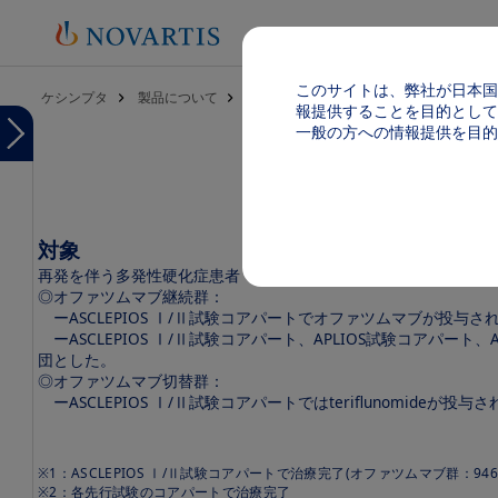
このサイトは、弊社が日本国
パンくず
ケシンプタ
製品について
試験概要 海外第Ⅲb相試験〔ALITHIOS
報提供することを目的として
Menu
一般の方への情報提供を目的
Image
Menu
ケ
シ
ン
プ
対象
タ
※1
再発を伴う多発性硬化症患者（有効性解析対象集団：1,882例
、
TOP
◎オファツムマブ継続群：
ーASCLEPIOS Ⅰ/Ⅱ試験コアパートでオファツムマブが投与
製品
ーASCLEPIOS Ⅰ/Ⅱ試験コアパート、APLIOS試験コアパー
基本
情報
団とした。
（電
◎オファツムマブ切替群：
子添
ーASCLEPIOS Ⅰ/Ⅱ試験コアパートではteriflunomi
文
等）
※1：ASCLEPIOS Ⅰ/Ⅱ試験コアパートで治療完了(オファツムマブ群：946例、t
製
※2：各先行試験のコアパートで治療完了
品