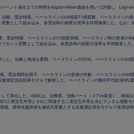
DIのイベント発生までの時間をKaplan-Meier曲線を用いて評価し、Log-
し、治療、受診時期、ベースラインのGd造影T1病変数、ベースラインの
変数として組み込み、各受診時の病変出現率を年間換算した。なお、病変数
療、受診時期、ベースラインのT2病変容積、ベースライン時の患者の
フセット変数として組み込み、各受診時の病変出現率を年間換算した。なお
解析した。治療と地域を要因、ベースラインのEDSS、ベースラインのG
地域、受診期間を因子、ベースラインの患者の年齢、ベースラインのGd造
復測定混合効果モデルで解析した。ベースラインの幾何平均血清NfL
として算出した。ABVCは、治療群、治療パート（コアvs延長）、地域
間の三者交互作用とそれに関連する二者交互作用を含むランダム係数モデ
病変容積、標準化脳容積を連続共変量とする反復測定混合モデルで各受診