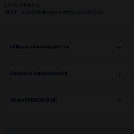
LK = levá komora
HFrEF = srdeční selhání se sníženou ejekční frakcí
Indikace a úhradová kritéria
Dávkování a způsob podání
Studie PARADIGM-HF