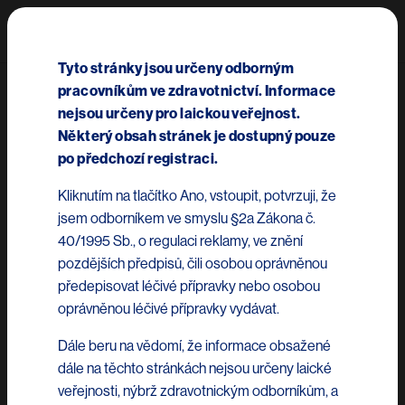
Přejít k hlavnímu obsahu
Mai
Tyto stránky jsou určeny odborným
pracovníkům ve zdravotnictví. Informace
Kardiologie
nejsou určeny pro laickou veřejnost.
Některý obsah stránek je dostupný pouze
po předchozí registraci.
Kliknutím na tlačítko Ano, vstoupit, potvrzuji, že
jsem odborníkem ve smyslu §2a Zákona č.
40/1995 Sb., o regulaci reklamy, ve znění
Mechanismus účinku
pozdějších předpisů, čili osobou oprávněnou
přípravku Entresto™
předepisovat léčivé přípravky nebo osobou
oprávněnou léčivé přípravky vydávat.
Dále beru na vědomí, že informace obsažené
dále na těchto stránkách nejsou určeny laické
TM
Preparát Entresto
obsahuje v jednom molekulárním
veřejnosti, nýbrž zdravotnickým odborníkům, a
komplexu blokátor AT1 receptoru valsartan a proléčivo