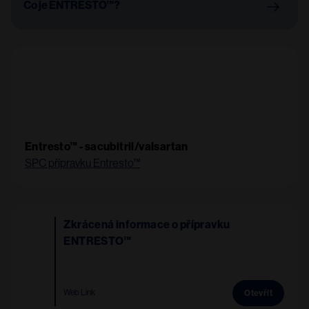
Co je ENTRESTO™?
Entresto™ - sacubitril/valsartan
SPC přípravku Entresto™
Image
Zkrácená informace o přípravku
ENTRESTO™
Web Link
Otevřít