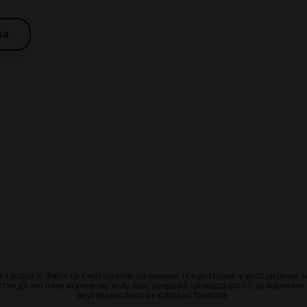
ва
доров’я. Зміст цих матеріалів, на момент їх підготовки, є достовірним.
уп до неї невизначеному колу осіб (широкій громадськості), заборонено.
внутрішніх політик компанії Novartis.