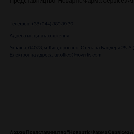
Представництво "Новартіс Фарма Сервісез АГ
Телефон:
+38 (044) 389 39 30
Адреса місця знаходження:
Україна, 04073, м. Київ, проспект Степана Бандери 28-А (
Електронна адреса:
ua.office@novartis.com
© 2026 Представництво "Новартіс Фарма Сервісез АГ