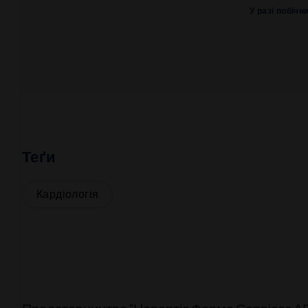
У разі побічн
Теґи
Кардіологія