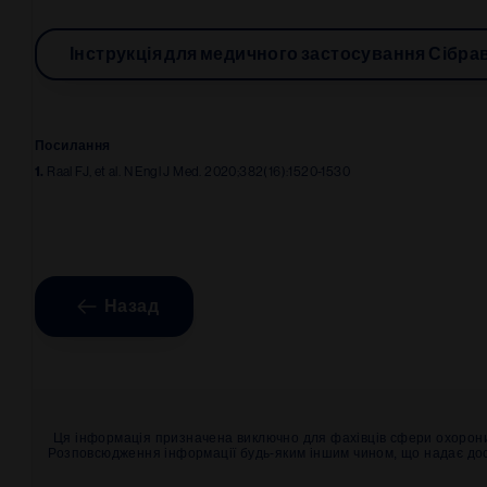
Інструкція для медичного застосування Сібра
Посилання
1.
 Raal FJ, et al. N Engl J Med. 2020;382(16):1520-1530
Назад
Ця інформація призначена виключно для фахівців сфери охорони з
Розповсюдження інформації будь-яким іншим чином, що надає дост