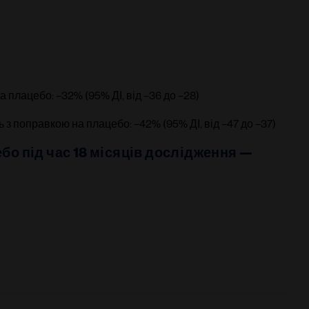
а плацебо: –32% (95% ДІ, від –36 до –28)
ть з поправкою на плацебо: –42% (95% ДІ, від –47 до –37)
о під час 18 місяців дослідження — 