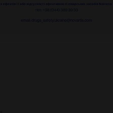
их ефектів і / або відсутності ефективності лікарських засобів Novarti
тел:
+38 (044) 389 39 33
email:
drugs_safety.ukraine@novartis.com