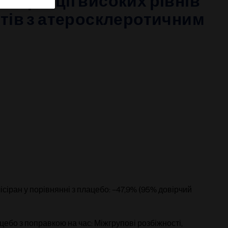
корекції високих рівнів 
нтів з атеросклеротичним 
лісіран у порівнянні з плацебо: –47,9% (95% довірчий 
ацебо з поправкою на час: Міжгрупові розбіжності, 