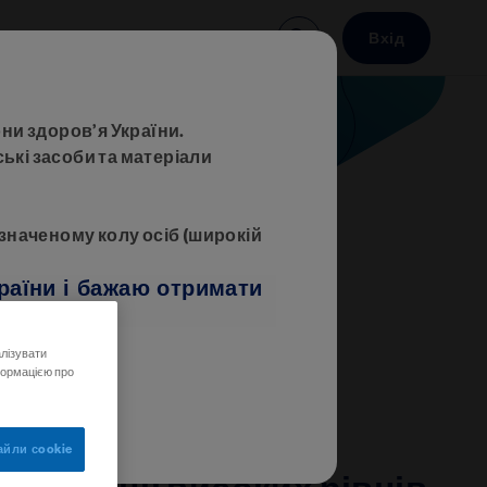
орювань
Заходи
Вхід
navigation
ни здоров’я України.
ькі засоби та матеріали
значеному колу осіб (широкій
раїни і бажаю отримати
лізувати
нформацією про
айли сookie