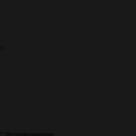
"
Г)
". Всі права захищено