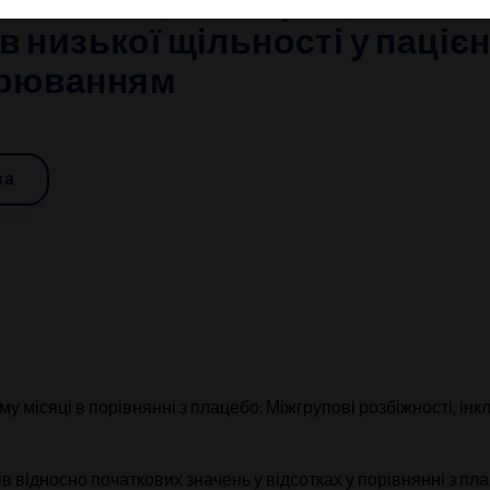
БРАВА (інклісіран) з метою 
в низької щільності у паціє
орюванням
ва
7-му місяці в порівнянні з плацебо: Міжгрупові розбіжності, інк
яців відносно початкових значень у відсотках у порівнянні з пл