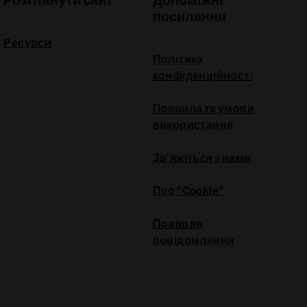
Розглянути сайт
Допоміжні
посилання
Ресурси
Політика
конфіденційності
Правила та умови
використання
Зв’яжіться з нами
Про "Cookie"
Правове
повідомлення