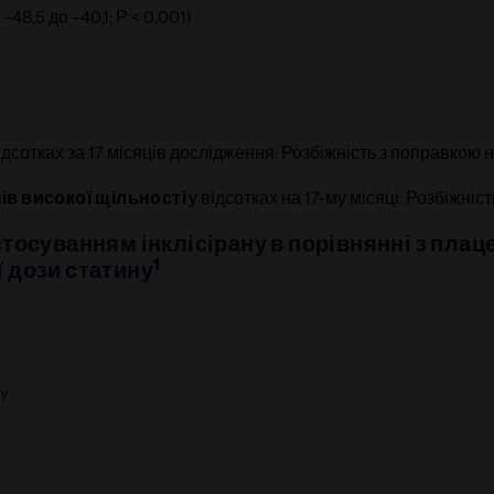
–48,5 до –40,1; Р < 0,001)
ідсотках за 17 місяців дослідження: Розбіжність з поправкою н
ів високої щільності 
у відсотках на 17-му місяці: Розбіжніс
осуванням інклісірану в порівнянні з плацеб
1
 дози статину
у.