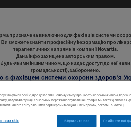
Перейти до основного вмісту
Дні Захв
Main 
ма призначена виключно для фахівців системи охоро
 Ви зможете знайти професійну інформацію про лікарс
терапевтичних напрямків компанії Novartis.
Дана інфо захищена авторським правом.
удь-якими іншим чином, що надає доступ до неї неви
громадськості), заборонено.
о є фахівцем системи охорони здоров’я Ук
доступ до інформації данного ресурсу.
овуємо файли cookie, щоб дозволити нашому сайту працювати належним чином, персона
кламу, надавати функції соціальних мереж і аналізувати наш трафік. Ми також ділимося і
 вами нашого сайту з нашими партнерами в соціальних мережах, рекламі і аналітиці.
Так
ння cookie
Відхилити все
Прийняти всі ф