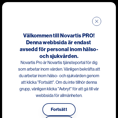
Hoppa till huvudinnehåll
Me
Image
Välkommen till Novartis PRO!
Denna webbsida är endast
avsedd för personal inom hälso-
och sjukvården.
Novartis Pro är Novartis tjänsteportal för dig
som arbetar inom vården. Vänligen bekräfta att
du arbetar inom hälso- och sjukvården genom
att klicka "Fortsätt". Om du inte tillhör denna
grupp, vänligen klicka "Avbryt" för att gå till vår
webbsida för allmänheten.
ENTRESTO®
Fortsätt
(sakubitril/valsartan)