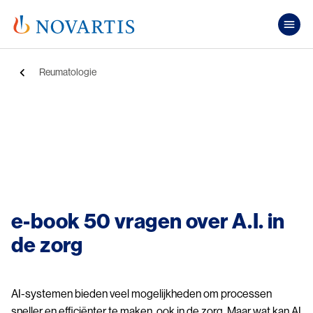
Overslaan en naar de inhoud gaan
Pub
Kruimelpad
Reumatologie
Image
e-book 50 vragen over A.I. in
de zorg
AI-systemen bieden veel mogelijkheden om processen
sneller en efficiënter te maken, ook in de zorg. Maar wat kan AI