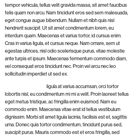
tempor vehicula, tellus velit gravida massa, sit amet faucibus
felis quam non arcu. Nam tincidunt eros sed sem malesuada,
eget congue augue bibendum. Nullam et nibh quis nisl
hendrerit suscipit. Ut sit amet condimentum lorem, eu
interdum quam. Maecenas et varius tortor, id cursus enim.
Cras in varius ligula, et cursus neque. Nam ornare, sem ut
egestas ultrices, nisl odio scelerisque purus, vitae molestie
ante turpis et ipsum. Maecenas fermentum commodo diam,
vel consequat eros tincidunt nec. Proin vel arcu nec leo
sollicitudin imperdiet ut sed ex.
Aliquam vestibulum
,
ligula at varius accumsan, orci tortor
lobortis nisl, eu condimentum mi mi a velit. Proin laoreet tellus
eget metus tristique, ac fringilla enim euismod. Nam eu
commodo enim. Maecenas vitae erat id tellus vestibulum
dignissim. Morbi sit amet ligula lacinia, facilisis est et, sagittis
urna. Donec quis tortor condimentum, tincidunt purus sed,
suscipit purus. Mauris commodo est et eros fringilla, sed