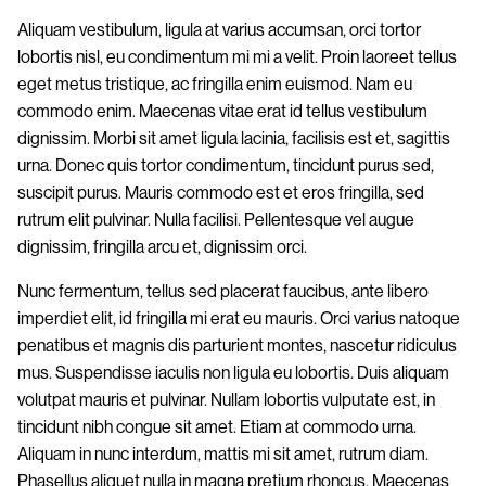
Aliquam vestibulum, ligula at varius accumsan, orci tortor
lobortis nisl, eu condimentum mi mi a velit. Proin laoreet tellus
eget metus tristique, ac fringilla enim euismod. Nam eu
commodo enim. Maecenas vitae erat id tellus vestibulum
dignissim. Morbi sit amet ligula lacinia, facilisis est et, sagittis
urna. Donec quis tortor condimentum, tincidunt purus sed,
suscipit purus. Mauris commodo est et eros fringilla, sed
rutrum elit pulvinar. Nulla facilisi. Pellentesque vel augue
dignissim, fringilla arcu et, dignissim orci.
Nunc fermentum, tellus sed placerat faucibus, ante libero
imperdiet elit, id fringilla mi erat eu mauris. Orci varius natoque
penatibus et magnis dis parturient montes, nascetur ridiculus
mus. Suspendisse iaculis non ligula eu lobortis. Duis aliquam
volutpat mauris et pulvinar. Nullam lobortis vulputate est, in
tincidunt nibh congue sit amet. Etiam at commodo urna.
Aliquam in nunc interdum, mattis mi sit amet, rutrum diam.
Phasellus aliquet nulla in magna pretium rhoncus. Maecenas