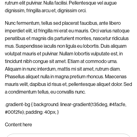
rutrum elit pulvinar. Nulla facilisi. Pellentesque vel augue
dignissim, fringilla arcu et, dignissim orci.
Nunc fermentum, tellus sed placerat faucibus, ante libero
imperdiet elit, id fringilla mi erat eu mauris. Orci varius natoque
penatibus et magnis dis parturient montes, nascetur ridiculus
mus. Suspendisse iaculis non ligula eu lobortis. Duis aliquam
volutpat mauris et pulvinar. Nullam lobortis vulputate est, in
tincidunt nibh congue sit amet. Etiam at commodo urna.
Aliquam in nunc interdum, mattis mi sit amet, rutrum diam.
Phasellus aliquet nulla in magna pretium rhoncus. Maecenas
mauris velit, dapibus id risus et, pellentesque aliquet dolor. Sed
a condimentum tellus, eu convallis nunc.
.gradient-bg { background: linear-gradient(135deg, #4facfe,
#00f2fe); padding: 40px; }
Content here