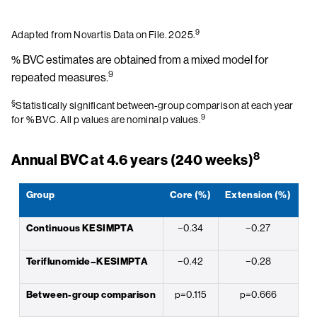
9
Adapted from Novartis Data on File. 2025.
% BVC estimates are obtained from a mixed model for
9
repeated measures.
§
Statistically significant between-group comparison at each year
9
for % BVC. All p values are nominal p values.
8
Annual BVC at 4.6 years (240 weeks)
Group
Core (%)
Extension (%)
Continuous KESIMPTA
−0.34
−0.27
Teriflunomide–KESIMPTA
−0.42
−0.28
Between-group comparison
p=0.115
p=0.666