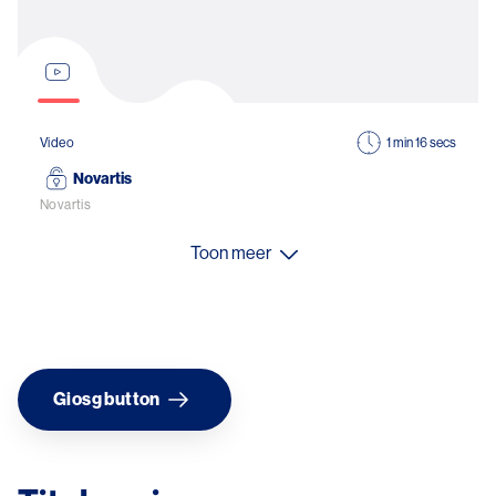
Video
1 min 16 secs
Novartis
Novartis
Toon meer
Giosg button