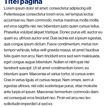
Titel pagina
Lorem ipsum dolor sit amet, consectetur adipiscing elit.
Pellentesque consectetur lorem eros, vel tempus lectus
accumsan eu. Nam commodo, metus maximus mollis mollis,
est eros sagittis nisl, nec bibendum justo quam cursus tellus.
Phasellus volutpat aliquet tristique. Donec purus elit, auctor eu
quam eu, ultrices auctor erat. Duis lacinia est a ipsum egestas,
quis congue ipsum dictum. Fusce condimentum, metus non
tempor vehicula, tellus velit gravida massa, sit amet faucibus
felis quam non arcu. Nam tincidunt eros sed sem malesuada,
eget congue augue bibendum. Nullam et nibh quis nisl
hendrerit suscipit. Ut sit amet condimentum lorem, eu
interdum quam. Maecenas et varius tortor, id cursus enim.
Cras in varius ligula, et cursus neque. Nam ornare, sem ut
egestas ultrices, nisl odio scelerisque purus, vitae molestie
ante turpis et ipsum. Maecenas fermentum commodo diam,
vel consequat eros tincidunt nec. Proin vel arcu nec leo
sollicitudin imperdiet ut sed ex.