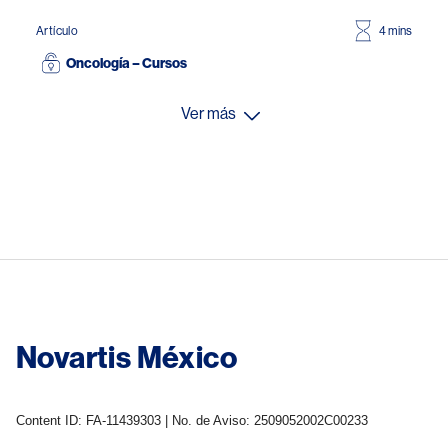
Artículo
4 mins
Oncología – Cursos
Ver más
Novartis México
Content ID: FA-11439303 | No. de Aviso: 2509052002C00233