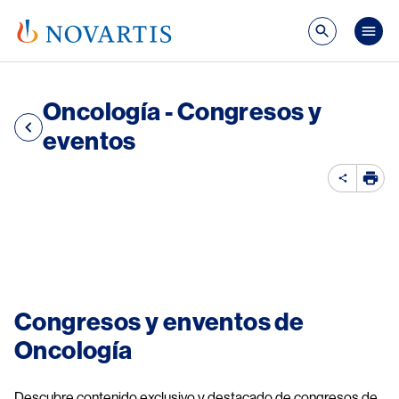
Pasar al contenido principal
Mai
Oncología​ - Congresos y
eventos
Image
Congresos y enventos de 
Oncología​
Descubre contenido exclusivo y destacado de congresos de 