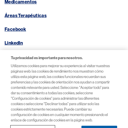
Medicamentos
Áreas Terapéuticas​
Facebook
LinkedIn
Tu privacidad es importante para nosotros.
Utilizamos cookies para mejorar su experiencia al visitar nuestras
Enlaces útiles
páginas web: las cookies de rendimiento nos muestran cómo
utiliza esta página web, las cookies funcionales recuerdan sus
preferencias y las cookies de orientación nos ayudan a compartir
Aviso de Privacidad
contenido relevante para usted. Seleccione: "Aceptar todo" para
dar su consentimiento a todas las cookies, seleccione
Reportar un evento adverso
"Configuración de cookies" para administrar las diferentes
cookies o seleccione "Declinar todas" para utilizar solo las
cookies estrictamente necesarias. Puede cambiar su
Términos y Condiciones
configuración de cookies en cualquier momento presionando el
enlace de configuración de cookies en la página web.