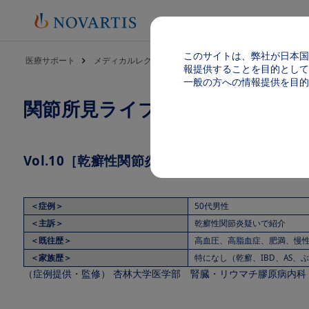
このサイトは、弊社が日本国
パンくず
医療サポート
メディカルレクチャー
Joint Finding
関節所見ライ
報提供することを目的として
一般の方への情報提供を目的
関節所見ライブラリ
Vol.10［乾癬性関節炎疑いで紹介：解説］【
＜症例＞
50代男性
＜主訴＞
乾癬性関節炎疑いで紹介
＜既往歴＞
高血圧、高脂血症、肥満、慢
＜家族歴＞
特になし（乾癬、IBD、AS、
（症例提供・監修） 杏林大学医学部 腎臓・リウマチ膠原病内科 准