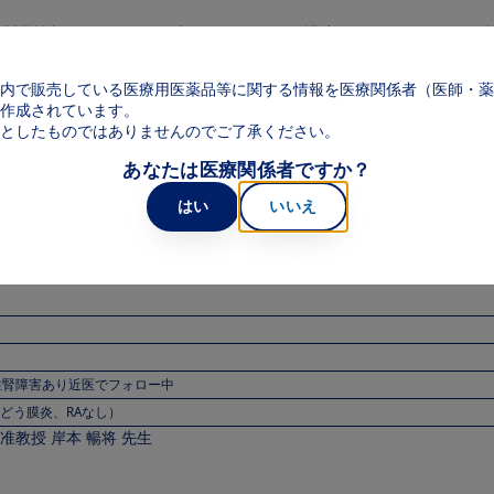
メインコンテンツに移動
製品情報
領域
web講演会
web面
Main navigation
内で販売している医療用医薬品等に関する情報を医療関係者（医師・薬
ブラリ Vol.10［乾癬性関節炎疑いで紹介：解説］
作成されています。
としたものではありませんのでご了承ください。
あなたは医療関係者ですか？
はい
いいえ
医療関係者用】
性腎障害あり近医でフォロー中
ぶどう膜炎、RAなし）
教授 岸本 暢将 先生