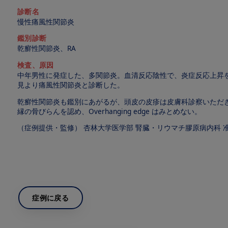
診断名
慢性痛風性関節炎
鑑別診断
乾癬性関節炎、RA
検査、原因
中年男性に発症した、多関節炎。血清反応陰性で、炎症反応上昇
見より痛風性関節炎と診断した。
乾癬性関節炎も鑑別にあがるが、頭皮の皮疹は皮膚科診察いただき
縁の骨びらんを認め、Overhanging edge はみとめない。
（症例提供・監修） 杏林大学医学部 腎臓・リウマチ膠原病内科 准
症例に戻る