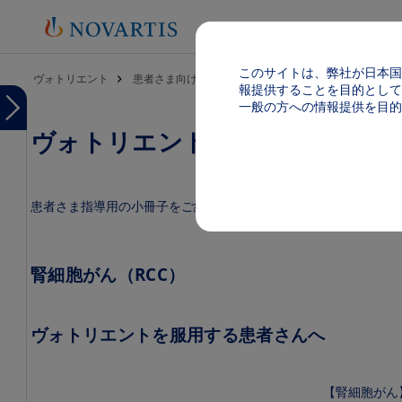
このサイトは、弊社が日本国
パンくず
ヴォトリエント
患者さま向け提供情報・資料
（RCC）患者さま向
報提供することを目的として
Menu
一般の方への情報提供を目的
ヴォトリエント 患者さま向け
Menu
ヴ
ォ
ト
リ
患者さま指導用の小冊子をご紹介しております。ダウンロードし
エ
ン
ト
TOP
腎細胞がん（RCC）
製品
基本
情報
ヴォトリエントを服用する患者さんへ
（電
子添
文
等）
Image
【腎細胞がん