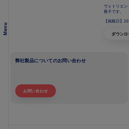
患者
ヴォトリエン
さま
冊子です。
向け
提供
【掲載日】2022
情
Menu
報・
資料
ダウンロ
（RCC）
患者さま
向け提供
情報・資
弊社製品についてのお問い合わせ
料
（STS）
患者さ
ま向け
提供情
お問い合わせ
報・資
料