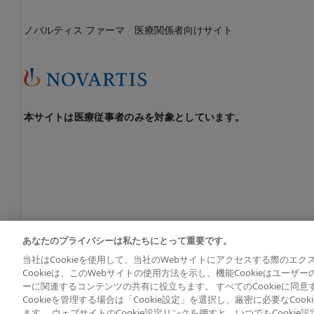
ノバルティス ファーマ 医療関係者向けサイト
本サイトは医療従事者のみを対象としています。
あなたのプライバシーは私たちにとって重要です。
当社はCookieを使用して、当社のWebサイトにアクセスする際のエ
© 2026 Novartis Pharma K.K. All rights reserved except wher
Cookieは、このWebサイトの使用方法を示し、機能Cookieはユーザ
ーに関連するコンテンツの共有に役立ちます。 すべてのCookieに同
Cookieを管理する場合は「Cookie設定」を選択し、厳密に必要なCo
ます。 ウェブサイトのCookie設定リンクを押すと、いつでもCookie