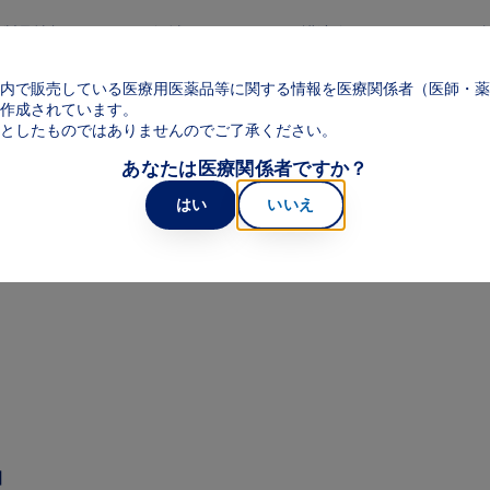
メインコンテンツに移動
製品情報
領域
web講演会
web面
Main navigation
内で販売している医療用医薬品等に関する情報を医療関係者（医師・薬
け提供情報・資料
作成されています。
としたものではありませんのでご了承ください。
提供情報・資料
あなたは医療関係者ですか？
はい
いいえ
てご覧いただけます。
】