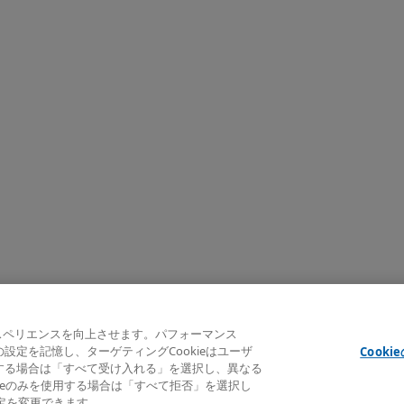
クスペリエンスを向上させます。パフォーマンス
e indicated
ーの設定を記憶し、ターゲティングCookieはユーザ
Cooki
意する場合は「すべて受け入れる」を選択し、異なる
okieのみを使用する場合は「すべて拒否」を選択し
設定を変更できます。