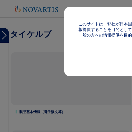
このサイトは、弊社が日本国
報提供することを目的として
タイケルブ
Menu
一般の方への情報提供を目的
Menu
タ
イ
ケ
ル
ブ
TOP
製品
基本
情報
（電
子添
文
製品基本情報（電子添文等）
等）