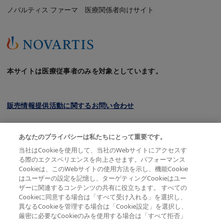
ノバルティス ファーマ 医療関係者向けサイト
本サイトは医療従事者のみを対象としています。
販売情報提供活動に関するお問い合わせ
クッキーについて
あなたのプライバシーは私たちにとって重要です。
プライバシーポリシー
当社はCookieを使用して、当社のWebサイトにアクセスす
る際のエクスペリエンスを向上させます。パフォーマンス
利用規約
Cookieは、このWebサイトの使用方法を示し、機能Cookie
はユーザーの設定を記憶し、ターゲティングCookieはユー
会員規約
ザーに関連するコンテンツの共有に役立ちます。 すべての
Cookieに同意する場合は「すべて受け入れる」を選択し、
サイトマップ
異なるCookieを管理する場合は「Cookie設定」を選択し、
厳密に必要なCookieのみを使用する場合は「すべて拒否」