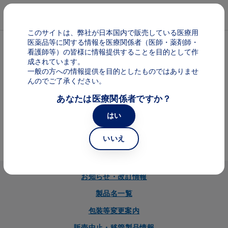
メインコンテンツに移動
Mai
このサイトは、弊社が日本国内で販売している医療用
医薬品等に関する情報を医療関係者（医師・薬剤師・
パンくず
包装等変更案内
看護師等）の皆様に情報提供することを目的として作
成されています。
一般の方への情報提供を目的としたものではありませ
ノバルティス ファーマ製品情報
んのでご了承ください。
あなたは医療関係者ですか？
Image
はい
包装等変更案内
いいえ
お知らせ・改訂情報
製品名一覧
包装等変更案内
販売中止・移管製品情報