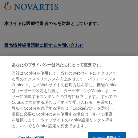
本サイトは医療従事者のみを対象としています。
販売情報提供活動に関するお問い合わせ
クッキーについて
あなたのプライバシーは私たちにとって重要です。
プライバシーポリシー
当社はCookieを使用して、当社のWebサイトにアクセスす
る際のエクスペリエンスを向上させます。パフォーマンス
利用規約
Cookieは、このWebサイトの使用方法を示し、機能Cookie
はユーザーの設定を記憶し、ターゲティングCookieはユー
会員規約
ザーに関連するコンテンツの共有に役立ちます。 すべての
Cookieに同意する場合は「すべて受け入れる」を選択し、
サイトマップ
異なるCookieを管理する場合は「Cookie設定」を選択し、
厳密に必要なCookieのみを使用する場合は「すべて拒否」
を選択します。 ウェブサイトのCookie設定リンクを押す
と、いつでもCookie設定を変更できます。
© 2026 Novartis Pharma K.K. All rights reserved except
where indicated
Cookieの設定
すべて拒否する