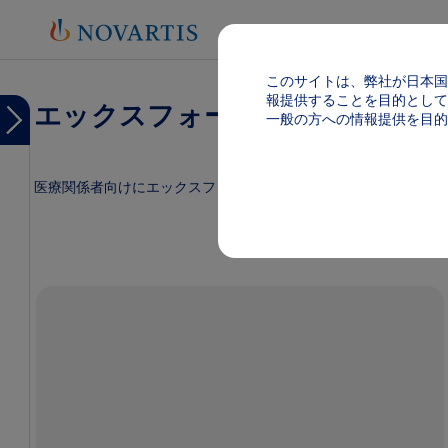
このサイトは、弊社が日本国
報提供することを目的として
エックスフォージ
Menu
一般の方への情報提供を目的
Menu
エ
ッ
医療関係者向けにエックスフォージの情報を提供しております。
ク
ス
Image
フ
ォ
ー
ジ
TOP
製品
基本
情報
（電
子添
文
等）