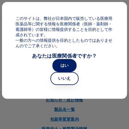
メインコンテンツに移動
Mai
このサイトは、弊社が日本国内で販売している医療用
医薬品等に関する情報を医療関係者（医師・薬剤師・
パンくず
販売中止・移管製品情報
看護師等）の皆様に情報提供することを目的として作
成されています。
一般の方への情報提供を目的としたものではありませ
ノバルティス ファーマ製品情報
んのでご了承ください。
あなたは医療関係者ですか？
Image
はい
販売中止・移管製品情報
いいえ
お知らせ・改訂情報
製品名一覧
包装等変更案内
販売中止・移管製品情報