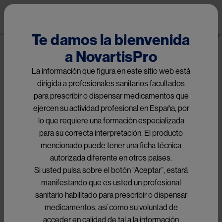
Pasar al contenido principal
Pub
Oncología
Te damos la bienvenida
a NovartisPro
Ruta de navegación
Patient Journey
La información que figura en este sitio web está
dirigida a profesionales sanitarios facultados
Image
para prescribir o dispensar medicamentos que
ejercen su actividad profesional en España, por
lo que requiere una formación especializada
para su correcta interpretación. El producto
mencionado puede tener una ficha técnica
autorizada diferente en otros países.
Si usted pulsa sobre el botón “Aceptar”, estará
manifestando que es usted un profesional
sanitario habilitado para prescribir o dispensar
medicamentos, así como su voluntad de
acceder en calidad de tal a la información