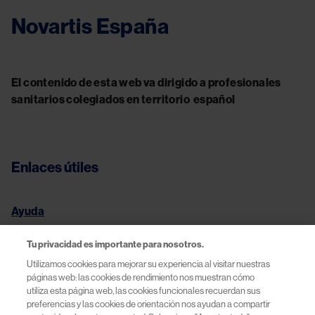
Novartis España
El contenido de esta web va dirigido a profesionales
sanitarios colegiados en territorio español
Enlaces útiles
Ayuda
Condiciones legales
Tu privacidad es importante para nosotros.
Utilizamos cookies para mejorar su experiencia al visitar nuestras
páginas web: las cookies de rendimiento nos muestran cómo
Política de Privacidad y Cookies
utiliza esta página web, las cookies funcionales recuerdan sus
preferencias y las cookies de orientación nos ayudan a compartir
Términos de Uso | Novartis España