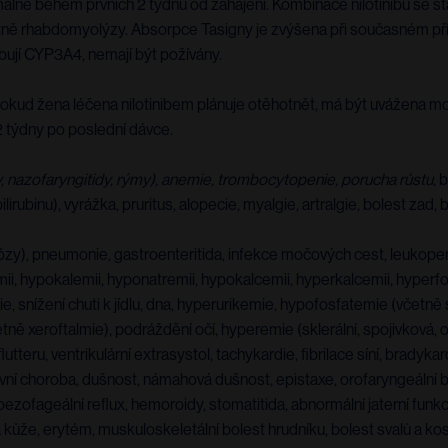
ně během prvních 2 týdnů od zahájení. Kombinace nilotinibu se sta
etně rhabdomyolýzy. Absorpce Tasigny je zvýšena při současném př
hibují CYP3A4, nemají být požívány.
okud žena léčena nilotinibem plánuje otěhotnět, má být uvážena m
2 týdny po poslední dávce.
y, nazofaryngitidy, rýmy), anemie, trombocytopenie, porucha růstu
, 
irubinu), vyrážka, pruritus, alopecie, myalgie, artralgie, bolest zad,
ndidózy), pneumonie, gastroenteritida, infekce močových cest, leuko
, hypokalemii, hyponatremii, hypokalcemii, hyperkalcemii, hyperfos
 snížení chuti k jídlu, dna, hyperurikemie, hypofosfatemie (včetně s
tně xeroftalmie), podráždění očí, hyperemie (sklerální, spojivková, oč
flutteru, ventrikulární extrasystol, tachykardie, fibrilace síní, brad
kluzivní choroba, dušnost, námahová dušnost, epistaxe, orofaryngeální
troezofageální reflux, hemoroidy, stomatitida, abnormální jaterní fun
 kůže, erytém, muskuloskeletální bolest hrudníku, bolest svalů a kostí