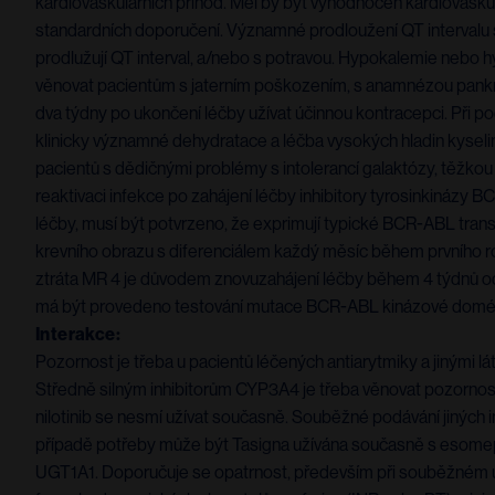
kardiovaskulárních příhod. Měl by být vyhodnocen kardiovaskul
standardních doporučení. Významné prodloužení QT intervalu s
prodlužují QT interval, a/nebo s potravou. Hypokalemie nebo
věnovat pacientům s jaterním poškozením, s anamnézou pankre
dva týdny po ukončení léčby užívat účinnou kontracepci. Při p
klinicky významné dehydratace a léčba vysokých hladin kyse
pacientů s dědičnými problémy s intolerancí galaktózy, těžkou 
reaktivaci infekce po zahájení léčby inhibitory tyrosinkinázy B
léčby, musí být potvrzeno, že exprimují typické BCR-ABL trans
krevního obrazu s diferenciálem každý měsíc během prvního r
ztráta MR 4 je důvodem znovuzahájení léčby během 4 týdnů od 
má být provedeno testování mutace BCR-ABL kinázové domé
Interakce:
Pozornost je třeba u pacientů léčených antiarytmiky a jinými 
Středně silným inhibitorům CYP3A4 je třeba věnovat pozornost.
nilotinib se nesmí užívat současně. Souběžné podávání jiných i
případě potřeby může být Tasigna užívána současně s esomepr
UGT1A1. Doporučuje se opatrnost, především při souběžném užív