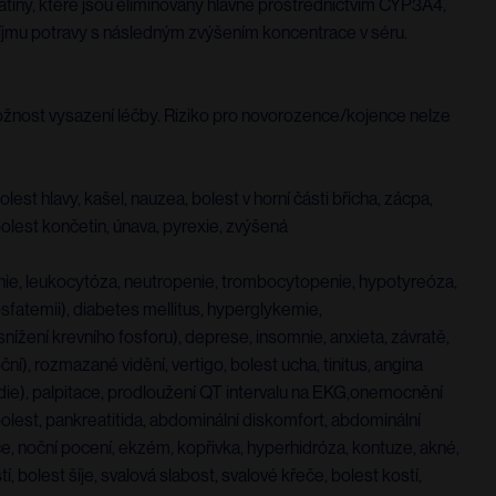
tiny, které jsou eliminovány hlavně prostřednictvím CYP3A4,
íjmu potravy s následným zvýšením koncentrace v séru.
ožnost vysazení léčby. Riziko pro novorozence/kojence nelze
bolest hlavy, kašel, nauzea, bolest v horní části břicha, zácpa,
 bolest končetin, únava, pyrexie, zvýšená
penie, leukocytóza, neutropenie, trombocytopenie, hypotyreóza,
fatemii), diabetes mellitus, hyperglykemie,
nížení krevního fosforu), deprese, insomnie, anxieta, závratě,
ní), rozmazané vidění, vertigo, bolest ucha, tinitus, angina
ykardie), palpitace, prodloužení QT intervalu na EKG,onemocnění
 bolest, pankreatitida, abdominální diskomfort, abdominální
kce, noční pocení, ekzém, kopřivka, hyperhidróza, kontuze, akné,
, bolest šíje, svalová slabost, svalové křeče, bolest kostí,