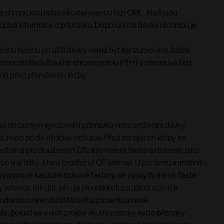
 chronickou nebo akcelerovanou fází CML, kteří jsou
úplná informace o přípravku. Doporučená dávka nilotinibu je
ň jednu hodinu po užití dávky nemá být konzumována žádná
ítomností filadelfského chromozomu (Ph+) v chronické fázi,
dně před přerušením léčby.
nutá dočasným vysazením přípravku nebo snížením dávky.
, nebo podle klinické indikace. Před zahájením léčby se
cientům s prodlouženým QTc intervalem (nebo s rizikem), jako
jiné látky, které prodlužují QT interval. U pacientů s imatinib-
významné kardiální rizikové faktory, se vyskytly méně časté
retence tekutin, jako je pleurální efuze, plicní edém a
ndomizované studii fáze III u pacientů s nově
e, pokud se u nich projeví akutní známky nebo příznaky