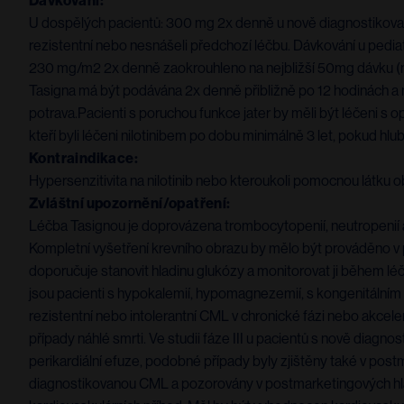
Dávkování:
U dospělých pacientů: 300 mg 2x denně u nově diagnostikovan
rezistentní nebo nesnášeli předchozí léčbu. Dávkování u pediat
230 mg/m2 2x denně zaokrouhleno na nejbližší 50mg dávku (m
Tasigna má být podávána 2x denně přibližně po 12 hodinách a 
potrava.Pacienti s poruchou funkce jater by měli být léčeni s
kteří byli léčeni nilotinibem po dobu minimálně 3 let, pokud 
Kontraindikace:
Hypersenzitivita na nilotinib nebo kteroukoli pomocnou látku 
Zvláštní upozornění/opatření:
Léčba Tasignou je doprovázena trombocytopenií, neutropenií a
Kompletní vyšetření krevního obrazu by mělo být prováděno v 
doporučuje stanovit hladinu glukózy a monitorovat ji během lé
jsou pacienti s hypokalemií, hypomagnezemií, s kongenitálním sy
rezistentní nebo intolerantní CML v chronické fázi nebo akcele
případy náhlé smrti. Ve studii fáze III u pacientů s nově diagn
perikardiální efuze, podobné případy byly zjištěny také v post
diagnostikovanou CML a pozorovány v postmarketingových hláše