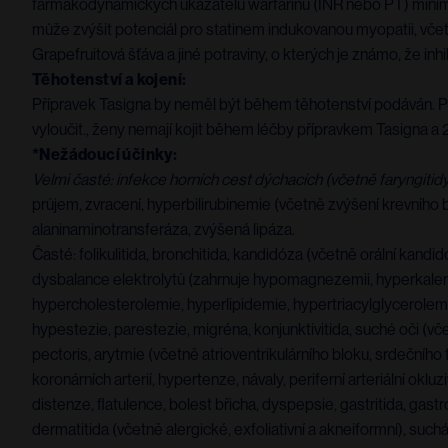
farmakodynamických ukazatelů warfarinu (INR nebo PT) minimál
může zvýšit potenciál pro statinem indukovanou myopatii, vč
Grapefruitová šťáva a jiné potraviny, o kterých je známo, že in
Těhotenství a kojení:
Přípravek Tasigna by neměl být během těhotenství podáván. P
vyloučit., ženy nemají kojit během léčby přípravkem Tasigna a 
*Nežádoucí účinky:
Velmi časté: infekce horních cest dýchacích (včetně faryngitid
průjem, zvracení, hyperbilirubinemie (včetně zvýšení krevního bil
alaninaminotransferáza, zvýšená lipáza.
Časté: folikulitida, bronchitida, kandidóza (včetně orální ka
dysbalance elektrolytů (zahrnuje hypomagnezemii, hyperkalemii
hypercholesterolemie, hyperlipidemie, hypertriacylglycerolemie,
hypestezie, parestezie, migréna, konjunktivitida, suché oči (vče
pectoris, arytmie (včetně atrioventrikulárního bloku, srdečního 
koronárních arterií, hypertenze, návaly, periferní arteriální o
distenze, flatulence, bolest břicha, dyspepsie, gastritida, gas
dermatitida (včetně alergické, exfoliativní a akneiformní), suchá