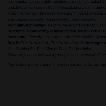
polakusurie, dysurie, erektilní dysfunkce, menoragie, bolest na
podobné chřipce, snížení hladiny hemoglobinu, zvýšená amyláz
kreatinfosfokináza v krvi, snížená tělesná hmotnost, zvýšená t
Další nežádoucí účinky – viz úplná informace o přípravku.
Podmínky uchovávání:
Neuchovávejte při teplotě nad 30°C. 
Dostupné lékové formy/velikosti balení:
měsíční balení 112
Poznámka:
Před předepsáním léku si pečlivě přečtěte úplnou 
Reg.č.:
EU/1/07/422/006, EU/1/07/422/008.
Datum registr
Vista Building, Elm Park, Merrion Road, Dublin 4, Irsko.
Přípravek je pouze na lékařský předpis, hrazen z prostředků ve
*Všimněte si prosím změny (změn) v informacích o léčivém pří