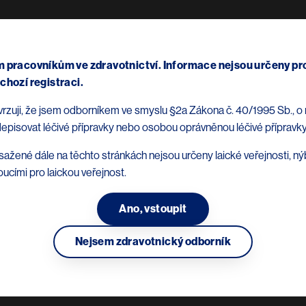
Přejít k hlavnímu obsahu
Terapeutické oblasti
Produkty
Main navigation (Don 
 pracovníkům ve zdravotnictví. Informace nejsou určeny pro
ém přípravku Tasigna®
chozí registraci.
otvrzuji, že jsem odborníkem ve smyslu §2a Zákona č. 40/1995 Sb., o 
episovat léčivé přípravky nebo osobou oprávněnou léčivé přípravky
ažené dále na těchto stránkách nejsou určeny laické veřejnosti, n
oucími pro laickou veřejnost.
 (jako hydrochlorid monohydrát).
Ano, vstoupit
lých a pediatrických pacientů s nově diagnostikovanou chronickou 
ntů s chronickou fází CML s přítomností filadelfského chromozomu, 
Nejsem zdravotnický odborník
tů s chronickou a akcelerovanou fází CML s přítomností philadelph
s CML v blastické krizi nejsou k dispozici.