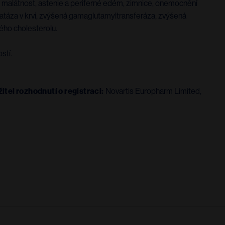
ort, malátnost, astenie a periferné edém, zimnice, onemocnění
fatáza v krvi, zvýšená gamaglutamyltransferáza, zvýšená
vého cholesterolu.
stí.
žitel rozhodnutí o registraci:
Novartis Europharm Limited,