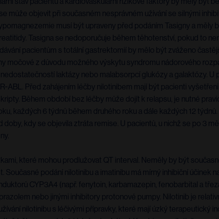
ární stav pacientů a kardiovaskulární rizikové faktory by měly být 
e může objevit při současném nesprávném užívání se silnými inhibi
 hypomagnezemie musí být upraveny před podáním Tasigny a měly by
atitidy. Tasigna se nedoporučuje během těhotenství, pokud to není
odávání pacientům s totální gastrektomií by mělo být zváženo častě
liny močové z důvodu možného výskytu syndromu nádorového rozpad
nedostatečností laktázy nebo malabsorpcí glukózy a galaktózy. U pac
CR-ABL. Před zahájením léčby nilotinibem mají být pacienti vyšetřeni
kripty. Během období bez léčby může dojít k relapsu, je nutné pra
oku, každých 6 týdnů během druhého roku a dále každých 12 týdnů.
doby, kdy se objevila ztráta remise. U pacientů, u nichž se po 3
ny.
látkami, které mohou prodlužovat QT interval. Neměly by být součas
 Současné podání nilotinibu a imatinibu má mírný inhibiční účinek
nduktorů CYP3A4 (např. fenytoin, karbamazepin, fenobarbital a třeza
azolem nebo jinými inhibitory protonové pumpy. Nilotinib je rel
ání nilotinibu s léčivými přípravky, které mají úzký terapeutický 