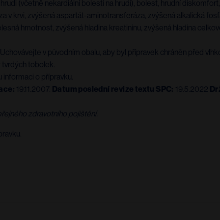
 hrudi (včetně nekardiální bolesti na hrudi), bolest, hrudní diskomf
a v krvi, zvýšená aspartát-aminotransferáza, zvýšená alkalická fos
ělesná hmotnost, zvýšená hladina kreatininu, zvýšená hladina celko
Uchovávejte v původním obalu, aby byl přípravek chráněn před vlhko
 tvrdých tobolek.
informaci o přípravku.
ace:
19.11.2007.
Datum poslední revize textu SPC:
19.5.2022
Dr
řejného zdravotního pojištění.
pravku.