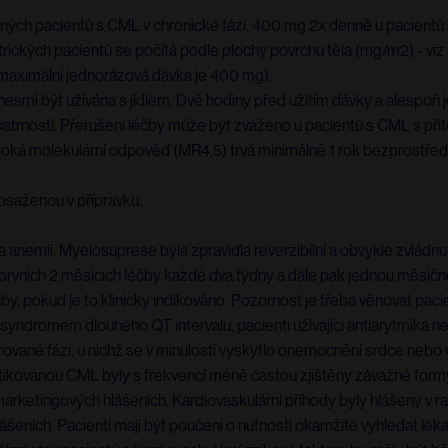
ých pacientů s CML v chronické fázi, 400 mg 2x denně u pacientů s
rických pacientů se počítá podle plochy povrchu těla (mg/m2) - viz 
aximální jednorázová dávka je 400 mg).
nesmí být užívána s jídlem. Dvě hodiny před užitím dávky a alespo
 opatrností. Přerušení léčby může být zváženo u pacientů s CML s př
hluboká molekulární odpověď (MR4,5) trvá minimálně 1 rok bezprostře
obsaženou v přípravku.
 anemií. Myelosuprese byla zpravidla reverzibilní a obvykle zvlád
prvních 2 měsících léčby každé dva týdny a dále pak jednou měsíčně
čby, pokud je to klinicky indikováno. Pozornost je třeba věnovat pa
ndromem dlouhého QT intervalu, pacienti užívající antiarytmika nebo 
rované fázi, u nichž se v minulosti vyskytlo onemocnění srdce nebo 
ostikovanou CML byly s frekvencí méně častou zjištěny závažné formy 
marketingových hlášeních. Kardiovaskulární příhody byly hlášeny v ra
ních. Pacienti mají být poučeni o nutnosti okamžitě vyhledat lékař