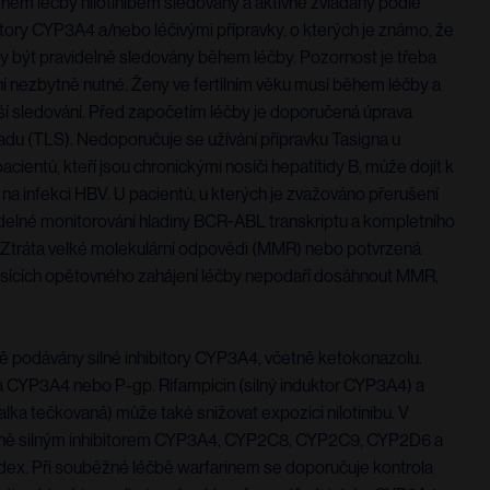
během léčby nilotinibem sledovány a aktivně zvládány podle
tory CYP3A4 a/nebo léčivými přípravky, o kterých je známo, že
 být pravidelně sledovány během léčby. Pozornost je třeba
 nezbytně nutné. Ženy ve fertilním věku musí během léčby a
jší sledování. Před započetím léčby je doporučená úprava
u (TLS). Nedoporučuje se užívání přípravku Tasigna u
ientů, kteří jsou chronickými nosiči hepatitidy B, může dojít k
 na infekci HBV. U pacientů, u kterých je zvažováno přerušení
videlné monitorování hladiny BCR-ABL transkriptu a kompletního
 Ztráta velké molekulární odpovědi (MMR) nebo potvrzená
 měsících opětovného zahájení léčby nepodaří dosáhnout MMR,
ně podávány silné inhibitory CYP3A4, včetně ketokonazolu.
 na CYP3A4 nebo P-gp. Rifampicin (silný induktor CYP3A4) a
lka tečkovaná) může také snižovat expozici nilotinibu. V
ativně silným inhibitorem CYP3A4, CYP2C8, CYP2C9, CYP2D6 a
index. Při souběžné léčbě warfarinem se doporučuje kontrola