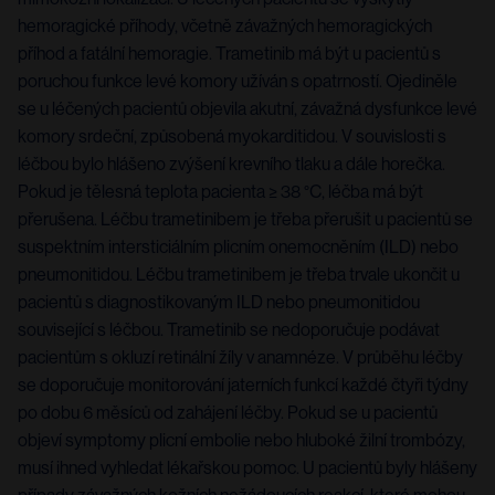
hemoragické příhody, včetně závažných hemoragických
příhod a fatální hemoragie. Trametinib má být u pacientů s
poruchou funkce levé komory užíván s opatrností. Ojediněle
se u léčených pacientů objevila akutní, závažná dysfunkce levé
komory srdeční, způsobená myokarditidou. V souvislosti s
léčbou bylo hlášeno zvýšení krevního tlaku a dále horečka.
Pokud je tělesná teplota pacienta ≥ 38 °C, léčba má být
přerušena. Léčbu trametinibem je třeba přerušit u pacientů se
suspektním intersticiálním plicním onemocněním (ILD) nebo
pneumonitidou. Léčbu trametinibem je třeba trvale ukončit u
pacientů s diagnostikovaným ILD nebo pneumonitidou
související s léčbou. Trametinib se nedoporučuje podávat
pacientům s okluzí retinální žíly v anamnéze. V průběhu léčby
se doporučuje monitorování jaterních funkcí každé čtyři týdny
po dobu 6 měsíců od zahájení léčby. Pokud se u pacientů
objeví symptomy plicní embolie nebo hluboké žilní trombózy,
musí ihned vyhledat lékařskou pomoc. U pacientů byly hlášeny