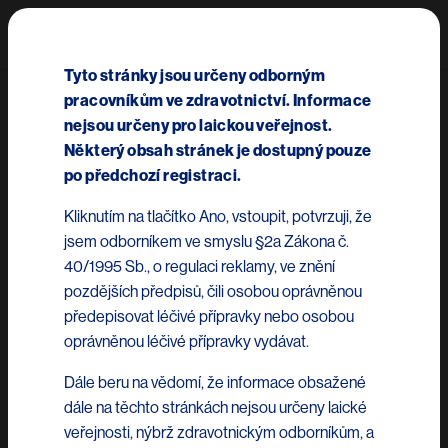
Přejít k hlavnímu obsahu
Mai
Tyto stránky jsou určeny odborným
pracovníkům ve zdravotnictví. Informace
Zkrácená informace o
nejsou určeny pro laickou veřejnost.
Některý obsah stránek je dostupný pouze
přípravku MEKINIST®
po předchozí registraci.
Kliknutím na tlačítko Ano, vstoupit, potvrzuji, že
Mekinist 0,5 mg potahované tablety
jsem odborníkem ve smyslu §2a Zákona č.
Mekinist 2 mg potahované tablety
40/1995 Sb., o regulaci reklamy, ve znění
pozdějších předpisů, čili osobou oprávněnou
Složení:
předepisovat léčivé přípravky nebo osobou
Jedna potahovaná tableta obsahuje trametinib
oprávněnou léčivé přípravky vydávat.
dimethylsulfoxid v množství odpovídajícím 0,5 mg, resp. 2 mg
trametinibu.
Dále beru na vědomí, že informace obsažené
dále na těchto stránkách nejsou určeny laické
Indikace:
veřejnosti, nýbrž zdravotnickým odborníkům, a
Trametinib je indikován v monoterapii nebo v kombinaci s