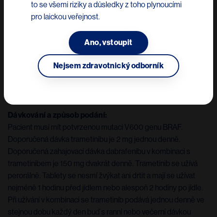
to se všemi riziky a důsledky z toho plynoucími
dabrafenibem k léčbě dospělých pacientů s
pro laickou veřejnost.
neresekovatelným nebo metastazujícím melanomem s mutací
V600 genu BRAF. V kombinaci s dabrafenibem k adjuvantní
Ano, vstoupit
léčbě dospělých pacientů s melanomem stadia III s mutací
V600 genu BRAF po kompletní chirurgické resekci. V
Nejsem zdravotnický odborník
kombinaci s dabrafenibem k léčbě dospělých pacientů s
pokročilým nemalobuněčným karcinomem plic s mutací V600
genu BRAF.
Dávkování a způsob podání:
Pacient musí mít potvrzenou mutaci V600 genu BRAF.
Doporučená dávka trametinibu je 2 mg jednou denně.
Doporučená zahajovací dávka dabrafenibu v kombinaci s
trametinibem je 150 mg dvakrát denně. Trametinib se užívá
perorálně. Tablety se nesmí žvýkat ani drtit a mají se užívat
nejméně 1 hodinu před jídlem nebo alespoň 2 hodiny po jídle.
Při užívání v kombinaci se trametinib podává jednou denně ve
stejnou dobu každý den buď s ranní nebo večerní dávkou