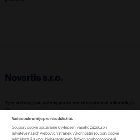
Novartis s.r.o.
Tyto stránky jsou určeny pouze pro zdravotnické odborníky v 
ČR. 
Vaše soukromí je pro nás důležité.
Soubory cookie používáme k vylepšení vašeho zážitku při
návštěvě našich webových stránek: výkonnostní soubory cookie
Podmínky užití
nám ukazují, jak používáte tento web, funkční soubory cookie si