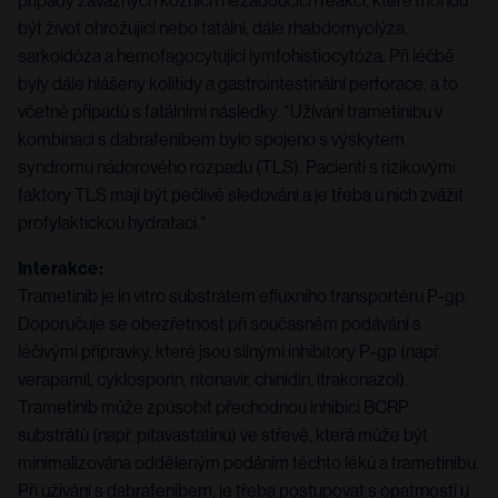
případy závažných kožních nežádoucích reakcí, které mohou
být život ohrožující nebo fatální, dále rhabdomyolýza,
sarkoidóza a hemofagocytující lymfohistiocytóza. Při léčbě
byly dále hlášeny kolitidy a gastrointestinální perforace, a to
včetně případů s fatálními následky. *Užívání trametinibu v
kombinaci s dabrafenibem bylo spojeno s výskytem
syndromu nádorového rozpadu (TLS). Pacienti s rizikovými
faktory TLS mají být pečlivě sledováni a je třeba u nich zvážit
profylaktickou hydrataci.*
Interakce:
Trametinib je in vitro substrátem efluxního transportéru P-gp.
Doporučuje se obezřetnost při současném podávání s
léčivými přípravky, které jsou silnými inhibitory P-gp (např.
verapamil, cyklosporin, ritonavir, chinidin, itrakonazol).
Trametinib může způsobit přechodnou inhibici BCRP
substrátů (např. pitavastatinu) ve střevě, která může být
minimalizována odděleným podáním těchto léků a trametinibu.
Při užívání s dabrafenibem, je třeba postupovat s opatrností u