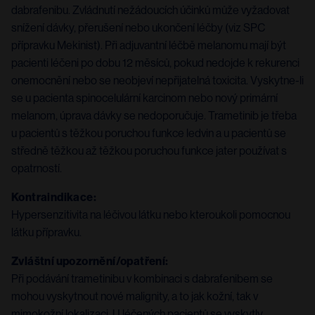
dabrafenibu. Zvládnutí nežádoucích účinků může vyžadovat
snížení dávky, přerušení nebo ukončení léčby (viz SPC
přípravku Mekinist). Při adjuvantní léčbě melanomu mají být
pacienti léčeni po dobu 12 měsíců, pokud nedojde k rekurenci
onemocnění nebo se neobjeví nepřijatelná toxicita. Vyskytne-li
se u pacienta spinocelulární karcinom nebo nový primární
melanom, úprava dávky se nedoporučuje. Trametinib je třeba
u pacientů s těžkou poruchou funkce ledvin a u pacientů se
středně těžkou až těžkou poruchou funkce jater používat s
opatrností.
Kontraindikace:
Hypersenzitivita na léčivou látku nebo kteroukoli pomocnou
látku přípravku.
Zvláštní upozornění/opatření:
Při podávání trametinibu v kombinaci s dabrafenibem se
mohou vyskytnout nové malignity, a to jak kožní, tak v
mimokožní lokalizaci. U léčených pacientů se vyskytly