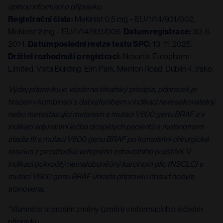
úplnou informaci o přípravku.
Registrační čísla:
Mekinist 0,5 mg – EU/1/14/931/002,
Mekinist 2 mg – EU/1/14/931/006.
Datum registrace:
30. 6.
2014.
Datum poslední revize textu SPC:
13. 11. 2025.
Držitel rozhodnutí o registraci:
Novartis Europharm
Limited, Vista Building, Elm Park, Merrion Road, Dublin 4, Irsko.
Výdej přípravku je vázán na lékařský předpis, přípravek je
hrazen v kombinaci s dabrafenibem v indikaci neresekovatelný
nebo metastazující melanom s mutací V600 genu BRAF a v
indikaci adjuvantní léčba dospělých pacientů s melanomem
stadia III s mutací V600 genu BRAF po kompletní chirurgické
resekci z prostředků veřejného zdravotního pojištění. V
indikaci pokročilý nemalobuněčný karcinom plic (NSCLC) s
mutací V600 genu BRAF úhrada přípravku dosud nebyla
stanovena.
*Všimněte si prosím změny (změn) v informacích o léčivém
přípravku.