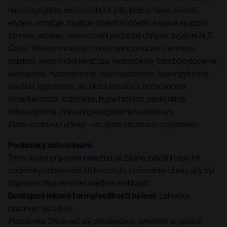
nazofaryngitida, snížená chuť k jídlu, bolest hlavy, závratě,
erytém, artralgie, myalgie, bolest končetin, svalové spazmy,
zimnice, astenie, onemocnění podobné chřipce, zvýšení ALT.
Časté: infekce močových cest, spinocelulární karcinom,
papilom, seboroická keratóza, neutropenie, trombocytopenie,
leukopenie, hyponatremie, hypofosfatemie, hyperglykemie,
uveitida, hypotenze, aktinická keratóza, noční pocení,
hyperkeratóza, kožní léze, hyperhidróza, panikulitida,
fotosenzitivita, zvýšení gamaglutamyltransferázy.
Další nežádoucí účinky – viz úplná informace o přípravku.
Podmínky uchovávání:
Tento léčivý přípravek nevyžaduje žádné zvláštní teplotní
podmínky uchovávání. Uchovávejte v původním obalu, aby byl
přípravek chráněn před světlem a vlhkostí.
Dostupné lékové formy/velikosti balení:
Lahvička
obsahuje 30 tablet.
Poznámka: Dříve než lék předepíšete, přečtěte si pečlivě