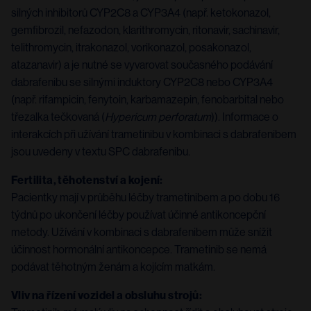
silných inhibitorů CYP2C8 a CYP3A4 (např. ketokonazol,
gemfibrozil, nefazodon, klarithromycin, ritonavir, sachinavir,
telithromycin, itrakonazol, vorikonazol, posakonazol,
atazanavir) a je nutné se vyvarovat současného podávání
dabrafenibu se silnými induktory CYP2C8 nebo CYP3A4
(např. rifampicin, fenytoin, karbamazepin, fenobarbital nebo
třezalka tečkovaná (
Hypericum perforatum
)). Informace o
interakcích při užívání trametinibu v kombinaci s dabrafenibem
jsou uvedeny v textu SPC dabrafenibu.
Fertilita, těhotenství a kojení:
Pacientky mají v průběhu léčby trametinibem a po dobu 16
týdnů po ukončení léčby používat účinné antikoncepční
metody. Užívání v kombinaci s dabrafenibem může snížit
účinnost hormonální antikoncepce. Trametinib se nemá
podávat těhotným ženám a kojícím matkám.
Vliv na řízení vozidel a obsluhu strojů: