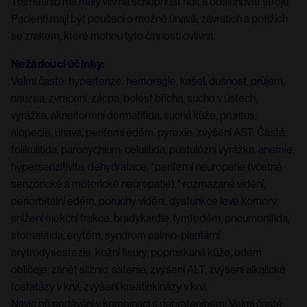
Trametinib má malý vliv na schopnost řídit a obsluhovat stroje.
Pacienti mají být poučeni o možné únavě, závratích a potížích
se zrakem, které mohou tyto činnosti ovlivnit.
Nežádoucí účinky:
Velmi časté: hypertenze, hemoragie, kašel, dušnost, průjem,
nauzea, zvracení, zácpa, bolest břicha, sucho v ústech,
vyrážka, akneiformní dermatitida, suchá kůže, pruritus,
alopecie, únava, periferní edém, pyrexie, zvýšení AST. Časté:
folikulitida, paronychium, celulitida, pustulózní vyrážka, anemie,
hypersenzitivita, dehydratace, *periferní neuropatie (včetně
senzorické a motorické neuropatie),* rozmazané vidění,
periorbitální edém, poruchy vidění, dysfunkce levé komory,
snížení ejekční frakce, bradykardie, lymfedém, pneumonitida,
stomatitida, erytém, syndrom palmo-plantární
erytrodysestezie, kožní fisury, popraskaná kůže, edém
obličeje, zánět sliznic, astenie, zvýšení ALT, zvýšení alkalické
fosfatázy v krvi, zvýšení kreatinkinázy v krvi.
Navíc při podávání v kombinaci s dabrafenibem: Velmi časté: