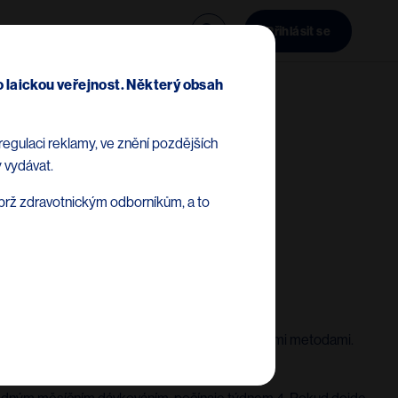
Vzdělávání
Přihlásit se
Not Delete)
 laickou veřejnost. Některý obsah
regulaci reklamy, ve znění pozdějších
 vydávat.
ýbrž zdravotnickým odborníkům, a to
mocněním definovaným klinicky nebo zobrazovacími metodami.