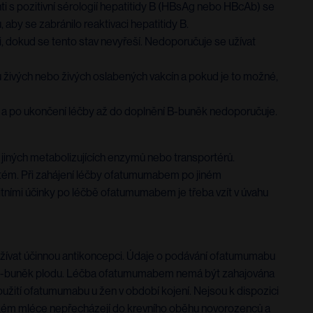
ti s pozitivní sérologií hepatitidy B (HBsAg nebo HBcAb) se
aby se zabránilo reaktivaci hepatitidy B.
dokud se tento stav nevyřeší. Nedoporučuje se užívat
živých nebo živých oslabených vakcín a pokud je to možné,
 a po ukončení léčby až do doplnění B-buněk nedoporučuje.
iných metabolizujících enzymů nebo transportérů.
ystém. Při zahájení léčby ofatumumabem po jiném
itními účinky po léčbě ofatumumabem je třeba vzít v úvahu
užívat účinnou antikoncepci. Údaje o podávání ofatumumabu
i B-buněk plodu. Léčba ofatumumabem nemá být zahajována
oužití ofatumumabu u žen v období kojení. Nejsou k dispozici
řském mléce nepřecházejí do krevního oběhu novorozenců a