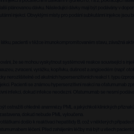
njekcí s počátečními dávkami v týdnech 0, 1 a 2, pokračující ná
další plánovanou dávku. Následující dávky mají být podávány v dopor
tánní injekcí. Obvyklými místy pro podání subkutánní injekce jsou bř
látku, pacienti v těžce imunokompromitovaném stavu, závažná aktivní
mováni, že se mohou vyskytnout systémové reakce související s injekc
, nauzeu, zvracení, vyrážku, kopřivku, dušnost a angioedém (např. oto
ky nerozlišitelné od akutních hypersenzitivních reakcí 1. typu (zpr
ní injekci. Pacienti se známou hypersenzitivní reakcí na ofatumuma
aktivní infekcí, dokud infekce neodezní. Ofatumumab se nesmí podá
í být ostražití ohledně anamnézy PML a jakýchkoli klinických příz
ozastavena, dokud nebude PML vyloučena.
ilátkami došlo k reaktivaci hepatitidy B, což v některých případech v
ofatumumabem léčeni. Před zahájením léčby má být u všech pacient