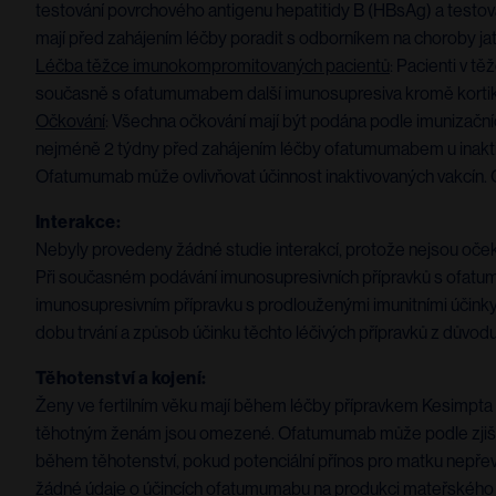
testování povrchového antigenu hepatitidy B (HBsAg) a testová
mají před zahájením léčby poradit s odborníkem na choroby jater
Léčba těžce imunokompromitovaných pacientů
: Pacienti v 
současně s ofatumumabem další imunosupresiva kromě kortik
Očkování
: Všechna očkování mají být podána podle imunizačn
nejméně 2 týdny před zahájením léčby ofatumumabem u inakti
Ofatumumab může ovlivňovat účinnost inaktivovaných vakcín.
Interakce:
Nebyly provedeny žádné studie interakcí, protože nejsou oče
Při současném podávání imunosupresivních přípravků s ofatumu
imunosupresivním přípravku s prodlouženými imunitními účinky 
dobu trvání a způsob účinku těchto léčivých přípravků z důvod
Těhotenství a kojení:
Ženy ve fertilním věku mají během léčby přípravkem Kesimpta
těhotným ženám jsou omezené. Ofatumumab může podle zjiště
během těhotenství, pokud potenciální přínos pro matku nepřevá
žádné údaje o účincích ofatumumabu na produkci mateřského m