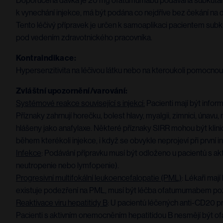
Doporučená dávka je 20 mg ofatumumabu podávaná subkutánní i
k vynechání injekce, má být podána co nejdříve bez čekání na 
Tento léčivý přípravek je určen k samoaplikaci pacientem subku
pod vedením zdravotnického pracovníka.
Kontraindikace:
Hypersenzitivita na léčivou látku nebo na kteroukoli pomocnou 
Zvláštní upozornění/varování:
Systémové reakce související s injekcí:
Pacienti mají být infor
Příznaky zahrnují horečku, bolest hlavy, myalgii, zimnici, únavu
hlášeny jako anafylaxe. Některé příznaky SIRR mohou být klinic
během kterékoli injekce, i když se obvykle neprojeví při prv
Infekce
: Podávání přípravku musí být odloženo u pacientů s 
neutropenie nebo lymfopenie).
Progresivní multifokální leukoencefalopatie (PML)
: Lékaři maj
existuje podezření na PML, musí být léčba ofatumumabem p
Reaktivace viru hepatitidy B
: U pacientů léčených anti-CD20 prot
Pacienti s aktivním onemocněním hepatitidou B nesmějí být 