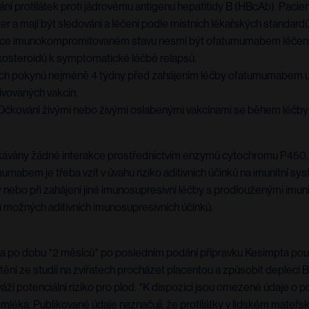
ní protilátek proti jádrovému antigenu hepatitidy B (HBcAb). Pacien
 a mají být sledováni a léčeni podle místních lékařských standardů, 
těžce imunokompromitovaném stavu nesmí být ofatumumabem léčeni, 
osteroidů k symptomatické léčbě relapsů.
ích pokynů nejméně 4 týdny před zahájením léčby ofatumumabem u 
vovaných vakcín.
 Očkování živými nebo živými oslabenými vakcínami se během léčby
kávány žádné interakce prostřednictvím enzymů cytochromu P450, j
mabem je třeba vzít v úvahu riziko aditivních účinků na imunitní s
nebo při zahájení jiné imunosupresivní léčby s prodlouženými imun
u možných aditivních imunosupresivních účinků.
 a po dobu *2 měsíců* po posledním podání přípravku Kesimpta po
ní ze studií na zvířatech procházet placentou a způsobit deplec
ží potenciální riziko pro plod. *K dispozici jsou omezené údaje o p
léka. Publikované údaje naznačují, že protilátky v lidském mate