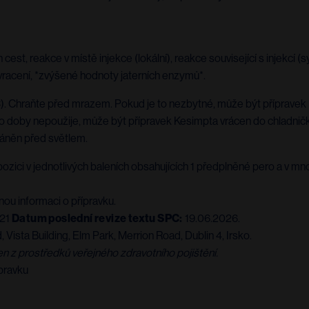
est, reakce v místě injekce (lokální), reakce související s injekcí (
zvracení, *zvýšené hodnoty jaterních enzymů*.
°C). Chraňte před mrazem. Pokud je to nezbytné, může být příprave
to doby nepoužije, může být přípravek Kesimpta vrácen do chladničk
ráněn před světlem.
ozici v jednotlivých baleních obsahujících 1 předplněné pero a v mn
nou informaci o přípravku.
021
Datum poslední revize textu SPC:
19.06.2026.
Vista Building, Elm Park, Merrion Road, Dublin 4, Irsko.
en z prostředků veřejného zdravotního pojištění.
pravku