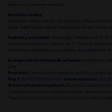
kojenců ve významném množství*.
Nežádoucí účinky:
Velmi časté: Infekce horních cest dýchacích, infekce močových c
Časté: Orální herpes, snížený imunoglobulin M v krvi, nauzea, 
Podmínky uchovávání:
Uchovávejte v chladničce (2 °C - 8 
při pokojové teplotě (ne vyšší než 30 °C). Pokud se během té
Uchovávejte předplněné pero v krabičce, aby byl přípravek ch
Dostupné lékové formy/velikosti balení:
Kesimpta je k disp
pera.
Poznámka:
Dříve než lék předepíšete, přečtěte si pečlivě úpl
Reg. č.:
EU/1/21/1532/001-004.
Datum registrace:
26.3.2
Držitel rozhodnutí o registraci:
Novartis Europharm Limited, 
Výdej přípravku je vázán na lékařský předpis, přípravek je hraz
*Všimněte si prosím změny (změn) v informacích o léčivém pří