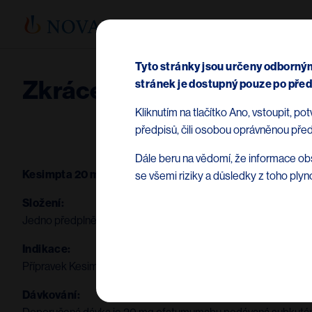
Tyto stránky jsou určeny odborným
Zkrácená informace o p
stránek je dostupný pouze po před
Kliknutím na tlačítko Ano, vstoupit, p
předpisů, čili osobou oprávněnou před
Dále beru na vědomí, že informace obs
Kesimpta 20 mg injekční roztok v předplněném peru
se všemi riziky a důsledky z toho plyn
Složení:
Jedno předplněné pero obsahuje 20 mg ofatumumabu v 0,4 ml
Indikace:
Přípravek Kesimpta je indikován k léčbě dospělých pacientů 
Dávkování: