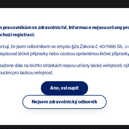
Přejít k hlavnímu obsahu
Terapeutické oblasti
Produkty
Main navigation (Don 
 pracovníkům ve zdravotnictví. Informace nejsou určeny pro
řípravku KESIMPTA®
chozí registraci.
otvrzuji, že jsem odborníkem ve smyslu §2a Zákona č. 40/1995 Sb., o 
episovat léčivé přípravky nebo osobou oprávněnou léčivé přípravky
ažené dále na těchto stránkách nejsou určeny laické veřejnosti, n
oucími pro laickou veřejnost.
Ano, vstoupit
 roztoku (50 mg/ml).
Nejsem zdravotnický odborník
s relabujícími formami roztroušené sklerózy (RRS) s aktivním one