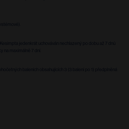
systémové).
k Kesimpta jedenkrát uchováván nechlazený po dobu až 7 dnů
y na maximálně 7 dní.
ohočetných baleních obsahujících 3 (3 balení po 1) předplněná