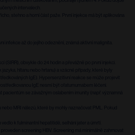
sledným měsíčním dávkováním, počínaje týdnem 4. Pokud dojde
učených intervalech.
icho, stehno a horní část paže. První injekce má být aplikována
 infekce až do jejího odeznění, známá aktivní malignita.
í (SIRR), obvykle do 24 hodin a převážně po první injekci.
k jazyka, hltanu nebo hrtanu) a vzácné případy, které byly
ostředkováných IgE). Hypersenzitivní reakce se může projevit
b zprostředkovanou IgE nesmí být ofatumumabem léčeni.
vat pacientům se závažným oslabením imunity (např. významná
naků nebo MRI nálezů, které by mohly naznačovat PML. Pokud
edlo k fulminantní hepatitidě, selhání jater a úmrtí.
ů proveden screening HBV. Screening má minimálně zahrnovat