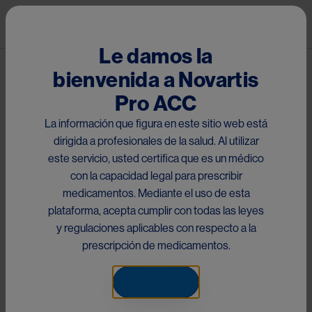
Pasar al contenido principal
Mai
Le damos la
bienvenida a Novartis
®
Tykerb
Pro ACC
El presente sitio está dirigido a médicos con matrícula
La información que figura en este sitio web está
habilitante dentro de la Región de Centro América y el
dirigida a profesionales de la salud. Al utilizar
Caribe, Perú y Ecuador, que acceden a la información
este servicio, usted certifica que es un médico
de
Lapatinib
a través del scan del código QR impreso en
con la capacidad legal para prescribir
el material y/o link proporcionado. Por favor seleccione el
medicamentos. Mediante el uso de esta
país respectivo para su consulta:
plataforma, acepta cumplir con todas las leyes
This site is directed to doctors with qualifying registration
y regulaciones aplicables con respecto a la
within the Central America and the Caribbean, Peru and
prescripción de medicamentos.
Ecuador Region who access information
of
Lapatinib
through the scan of the QR code printed on
Aceptar
the material and/or link provided. Please select the
respective country for your inquiry: