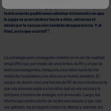
“Lo que aprendimos al hacer este proyecto fue que los 
niños temen más a la aguja que al dolor en sí. Así que, si 
teóricamente pudiéramos eliminar el momento en que 
la aguja va acercándose hacia a ellos, entonces el 
miedo por la vacunación también desaparecería. Y al 
1
final, ¡es lo que ocurrió!”
.
La estrategia para conseguirlo consiste en el uso de realidad 
virtual (RV) que, por medio de unos lentes de RV y un par de 
teléfonos inteligentes, transporta a los niños fuera del frío 
ambiente hospitalario y los sitúa en un mundo temático. El 
equipo de diseño creó una historia de RV de tres minutos en la 
que una princesa explica a los niños qué es una vacuna y la 
compara, a manera de analogía, con un escudo. Luego, les 
informa que están a punto de recibir ese escudo y que, una 
vez aplicado, los protegerá contra los villanos y, además, les 