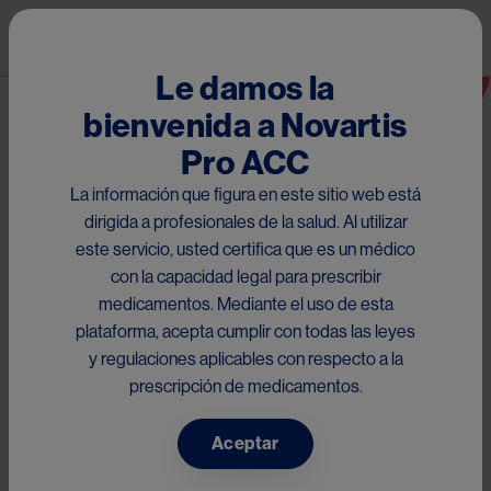
Pasar al contenido principal
Mai
Innovación que supera el
Le damos la
miedo a las vacunas
bienvenida a Novartis
Ruta de navegación
Novedades
Pro ACC
La información que figura en este sitio web está
Image
dirigida a profesionales de la salud. Al utilizar
este servicio, usted certifica que es un médico
Hermes Pardini, la cadena de farmacia y centros de 
con la capacidad legal para prescribir
vacunación más grandes de Brasil, en alianza con los estudios 
medicamentos. Mediante el uso de esta
de diseño VZLAB y Lobo, decidieron atender este 
plataforma, acepta cumplir con todas las leyes
inconveniente y así crearon el proyecto “
VR Vaccine
”.
y regulaciones aplicables con respecto a la
prescripción de medicamentos.
Aceptar
Luiz Evandro, director de VZLAB y Lobo, explica: