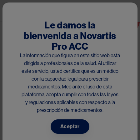
Pasar al contenido principal
Mai
Da Vinci, el robot que ha
Le damos la
cambiado la cirugía
bienvenida a Novartis
Ruta de navegación
Novedades
Pro ACC
La información que figura en este sitio web está
Image
dirigida a profesionales de la salud. Al utilizar
este servicio, usted certifica que es un médico
La plataforma robótica Da Vinci, se ha consolidado
con la capacidad legal para prescribir
mundialmente como una tecnología segura y eficaz para los
medicamentos. Mediante el uso de esta
1
pacientes
En las dos últimas décadas, la robótica ha tenido
plataforma, acepta cumplir con todas las leyes
impresionantes avances dentro del área médico-quirúrgica,
y regulaciones aplicables con respecto a la
una muestra de ello es el sistema quirúrgico Da Vinci,
prescripción de medicamentos.
desarrollado por la empresa norteamericana Intuitive Surgical
Sunnyvale.
Aceptar