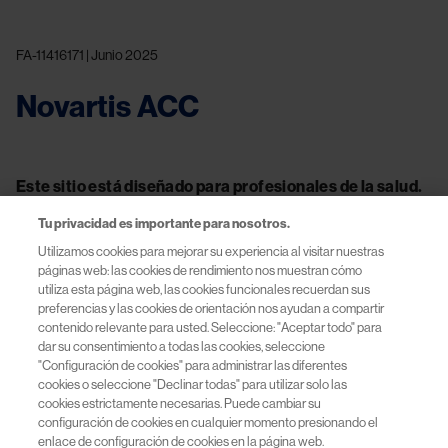
FA-11416171 | Junio 2025
Novartis ACC
Este sitio está diseñado para profesionales de la salud.
Tu privacidad es importante para nosotros.
Utilizamos cookies para mejorar su experiencia al visitar nuestras
páginas web: las cookies de rendimiento nos muestran cómo
utiliza esta página web, las cookies funcionales recuerdan sus
Contacto
preferencias y las cookies de orientación nos ayudan a compartir
contenido relevante para usted. Seleccione: "Aceptar todo" para
Información útil
dar su consentimiento a todas las cookies, seleccione
"Configuración de cookies" para administrar las diferentes
cookies o seleccione "Declinar todas" para utilizar solo las
Términos y Condiciones
cookies estrictamente necesarias. Puede cambiar su
configuración de cookies en cualquier momento presionando el
Políticas de Privacidad
enlace de configuración de cookies en la página web.