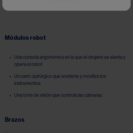
Image
Módulos robot
Una consola ergonómica en la que el cirujano se sienta y
opera el robot
Un carro quirúrgico que sostiene y moviliza los
instrumentos
Una torre de visión que controla las cámaras.
Brazos