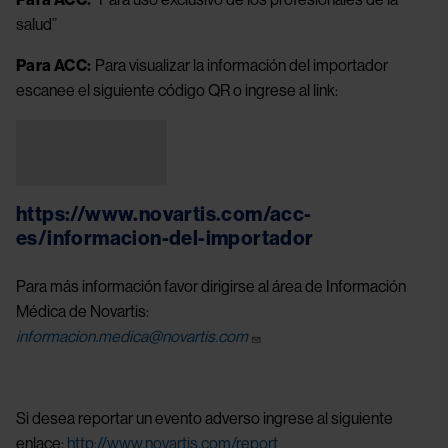
Para ACC:
"Para uso exclusivo de los profesionales de la
salud”
Para ACC:
Para visualizar la información del importador
escanee el siguiente código QR o ingrese al link:
Image
https://www.novartis.com/acc-
es/informacion-del-importador
Para más información favor dirigirse al área de Información
Médica de Novartis:
informacion.medica@novartis.com
Si desea reportar un evento adverso ingrese al siguiente
enlace:
http://www.novartis.com/report