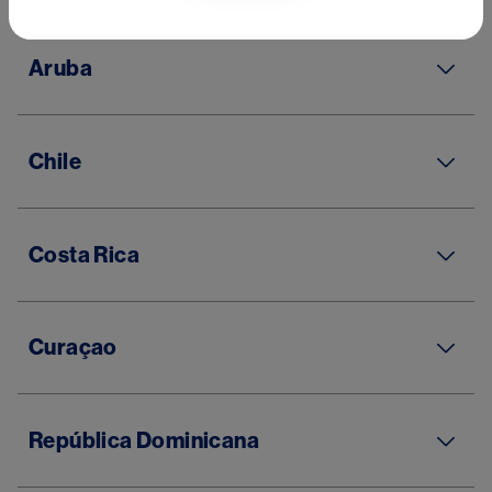
Please select the respective country for your inquiry:
Aruba
Chile
Costa Rica
Curaçao
República Dominicana