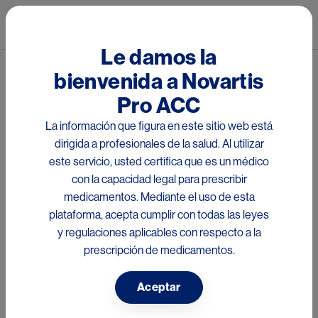
Pasar al contenido principal
Mai
Le damos la
bienvenida a Novartis
®
Tobradex
Pro ACC
El presente sitio está dirigido a médicos con matrícula
La información que figura en este sitio web está
habilitante dentro de la Región de Centro América y el
dirigida a profesionales de la salud. Al utilizar
Caribe, Perú, Ecuador y Chile, que acceden a la
este servicio, usted certifica que es un médico
información de
Dexametasona/Tobramicina
a través
con la capacidad legal para prescribir
del scan del código QR impreso en el material y/o link
medicamentos. Mediante el uso de esta
proporcionado. Por favor seleccione el país respectivo
plataforma, acepta cumplir con todas las leyes
para su consulta:
y regulaciones aplicables con respecto a la
This site is directed to doctors with qualifying registration
prescripción de medicamentos.
within the Central America and the Caribbean, Peru,
Ecuador and Chile Region who access information
Aceptar
of
Tobramycin/Dexamethasone
through the scan of the
QR code printed on the material and/or link provided.