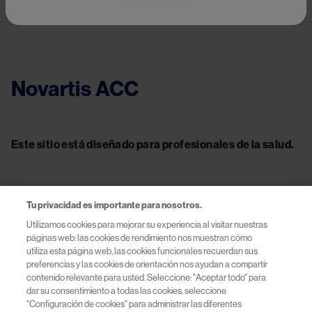
Novartis ACC
Este sitio está diseñado para profesionales de la salud.
Tu privacidad es importante para nosotros.
Contacto
Utilizamos cookies para mejorar su experiencia al visitar nuestras
páginas web: las cookies de rendimiento nos muestran cómo
Información útil
utiliza esta página web, las cookies funcionales recuerdan sus
preferencias y las cookies de orientación nos ayudan a compartir
contenido relevante para usted. Seleccione: "Aceptar todo" para
Términos y Condiciones
dar su consentimiento a todas las cookies, seleccione
"Configuración de cookies" para administrar las diferentes