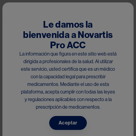
Pasar al contenido principal
Mai
Le damos la
bienvenida a Novartis
®
®
Tegretal
CR / Tegretal
Pro ACC
El presente sitio está dirigido a médicos con matrícula
La información que figura en este sitio web está
habilitante dentro de la Región de Chile, que acceden a la
dirigida a profesionales de la salud. Al utilizar
información de
Carbamazepina
a través del scan del código
este servicio, usted certifica que es un médico
QR impreso en el material y/o link proporcionado. Por favor
con la capacidad legal para prescribir
descargue el folleto a continuación:
medicamentos. Mediante el uso de esta
plataforma, acepta cumplir con todas las leyes
Chile
y regulaciones aplicables con respecto a la
prescripción de medicamentos.
Aceptar