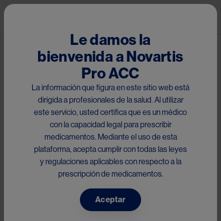
Pasar al contenido principal
Mai
Le damos la
bienvenida a Novartis
®
Tareg D
Pro ACC
El presente sitio está dirigido a médicos con matrícula
La información que figura en este sitio web está
habilitante dentro de la Región de Chile, que acceden a la
dirigida a profesionales de la salud. Al utilizar
información de
Valsartán/Hidroclorotiazida
a través del
este servicio, usted certifica que es un médico
scan del código QR impreso en el material y/o link
con la capacidad legal para prescribir
proporcionado. Por favor descargue el folleto a continuación:
medicamentos. Mediante el uso de esta
plataforma, acepta cumplir con todas las leyes
y regulaciones aplicables con respecto a la
prescripción de medicamentos.
Chile
Aceptar