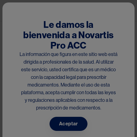
Pasar al contenido principal
Mai
Le damos la
bienvenida a Novartis
®
Tareg
Pro ACC
El presente sitio está dirigido a médicos con matrícula
La información que figura en este sitio web está
habilitante dentro de la Región de Chile, que acceden a la
dirigida a profesionales de la salud. Al utilizar
información de
Valsartán
a través del scan del código QR
este servicio, usted certifica que es un médico
impreso en el material y/o link proporcionado. Por favor
con la capacidad legal para prescribir
descargue el folleto a continuación:
medicamentos. Mediante el uso de esta
plataforma, acepta cumplir con todas las leyes
Chile
y regulaciones aplicables con respecto a la
prescripción de medicamentos.
Aceptar