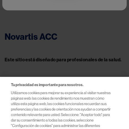
Novartis ACC
Este sitio está diseñado para profesionales de la salud.
Tu privacidad es importante para nosotros.
Contacto
Utilizamos cookies para mejorar su experiencia al visitar nuestras
páginas web: las cookies de rendimiento nos muestran cómo
Información útil
utiliza esta página web, las cookies funcionales recuerdan sus
preferencias y las cookies de orientación nos ayudan a compartir
contenido relevante para usted. Seleccione: "Aceptar todo" para
Términos y Condiciones
dar su consentimiento a todas las cookies, seleccione
"Configuración de cookies" para administrar las diferentes