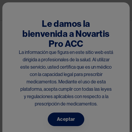
Pasar al contenido principal
Mai
Le damos la
bienvenida a Novartis
Congreso ECTRIMS 2025
Pro ACC
La información que figura en este sitio web está
dirigida a profesionales de la salud. Al utilizar
Seguridad y eficacia de Ofatumumab en EMRR con
este servicio, usted certifica que es un médico
reactivación de la enfermedad estando en tratamiento con
con la capacidad legal para prescribir
Fumaratos o Fingolimod (orales): Estudio ARTIOS.
medicamentos. Mediante el uso de esta
plataforma, acepta cumplir con todas las leyes
y regulaciones aplicables con respecto a la
prescripción de medicamentos.
Aceptar
Something went wrong
An error occurred, please try again later.