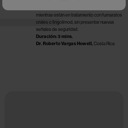
Ofatumumab es eficaz y seguro en pacientes
con EMR con actividad de la enfermedad
mientras están en tratamiento con fumaratos
Try again
orales o fingolimod, sin presentar nuevas
señales de seguridad.
Duración: 3 mins.
Dr. Roberto Vargas Howell,
Costa Rica
Image