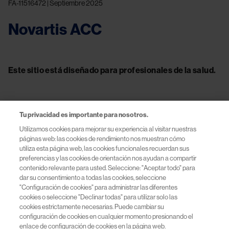
FA-11516472 | Septiembre 2025
Novartis ACC
Este sitio está diseñado para profesionales de la salud.
Tu privacidad es importante para nosotros.
Contacto
Utilizamos cookies para mejorar su experiencia al visitar nuestras
páginas web: las cookies de rendimiento nos muestran cómo
Información útil
utiliza esta página web, las cookies funcionales recuerdan sus
preferencias y las cookies de orientación nos ayudan a compartir
contenido relevante para usted. Seleccione: "Aceptar todo" para
Términos y Condiciones
dar su consentimiento a todas las cookies, seleccione
"Configuración de cookies" para administrar las diferentes
cookies o seleccione "Declinar todas" para utilizar solo las
Políticas de Privacidad
cookies estrictamente necesarias. Puede cambiar su
configuración de cookies en cualquier momento presionando el
Políticas de Cookies
enlace de configuración de cookies en la página web.