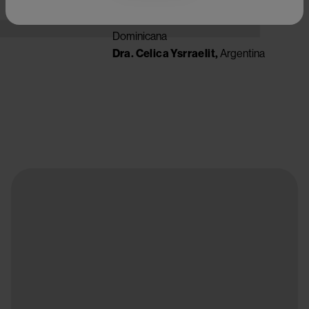
Duración: 5 mins.
Dra. Deyanara Ramirez,
República
Image
Dominicana
Try again
Dra. Celica Ysrraelit,
Argentina
Image