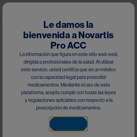
Pasar al contenido principal
Mai
Le damos la
bienvenida a Novartis
Congreso ECTRIMS 2025
Pro ACC
La información que figura en este sitio web está
dirigida a profesionales de la salud. Al utilizar
Repoblación de Células B y Resultados Posparto tras
este servicio, usted certifica que es un médico
Suspensión de Ofatumumab por Embarazo en Mujeres con
con la capacidad legal para prescribir
EM
medicamentos. Mediante el uso de esta
plataforma, acepta cumplir con todas las leyes
y regulaciones aplicables con respecto a la
prescripción de medicamentos.
Aceptar
Something went wrong
An error occurred, please try again later.