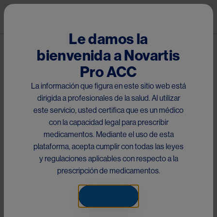
Pasar al contenido principal
Mai
Le damos la
bienvenida a Novartis
®
Patanol
Pro ACC
El presente sitio está dirigido a médicos con matrícula
La información que figura en este sitio web está
habilitante dentro de la Región de Centro América y el
dirigida a profesionales de la salud. Al utilizar
Caribe, Perú, Ecuador y Chile, que acceden a la
este servicio, usted certifica que es un médico
información de
Olopatadina
a través del scan del código
con la capacidad legal para prescribir
QR impreso en el material y/o link proporcionado. Por
medicamentos. Mediante el uso de esta
favor seleccione el país respectivo para su consulta:
plataforma, acepta cumplir con todas las leyes
This site is directed to doctors with qualifying registration
y regulaciones aplicables con respecto a la
within the Central America and the Caribbean, Peru,
prescripción de medicamentos.
Ecuador and Chile Region who access information
of
Olopatadine
through the scan of the QR code printed
Aceptar
on the material and/or link provided. Please select the
respective country for your inquiry: