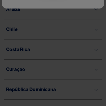
Aruba
Chile
Costa Rica
Curaçao
República Dominicana