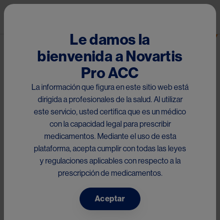
Pasar al contenido principal
Mai
Le damos la
bienvenida a Novartis
Materiales RMP para West
Pro ACC
Indies
La información que figura en este sitio web está
West Indies RMP Materials
dirigida a profesionales de la salud. Al utilizar
este servicio, usted certifica que es un médico
con la capacidad legal para prescribir
medicamentos. Mediante el uso de esta
plataforma, acepta cumplir con todas las leyes
y regulaciones aplicables con respecto a la
prescripción de medicamentos.
31 Jul 2025
10 mins 59 secs
Aceptar
Audio RMP Ranibizumab DR WI 2024
Something went wrong