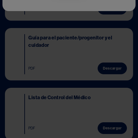
PDF
Descargar
Image
Guía para el paciente/progenitor y el
cuidador
PDF
Descargar
Image
Lista de Control del Médico
PDF
Descargar