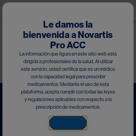
Pasar al contenido principal
Mai
Fingolimod
Le damos la
bienvenida a Novartis
Materiales RMP para Panamá
Pro ACC
La información que figura en este sitio web está
Este contenido es exclusivo para Panamá. No aplica para el
dirigida a profesionales de la salud. Al utilizar
resto de países disponibles
este servicio, usted certifica que es un médico
con la capacidad legal para prescribir
medicamentos. Mediante el uso de esta
plataforma, acepta cumplir con todas las leyes
y regulaciones aplicables con respecto a la
prescripción de medicamentos.
Image
Gylenia Tarjeta de recordatorio para
paciente embarazada 2025
Aceptar