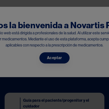
Pasar al contenido principal
s la bienvenida a Novartis
io web está dirigida a profesionales de la salud. Al utilizar este serv
bir medicamentos. Mediante el uso de esta plataforma, acepta cumpli
aplicables con respecto a la prescripción de medicamentos.
nduras
Aceptar
resto de países disponibles
Image
Guía para el paciente/progenitor y el
cuidador