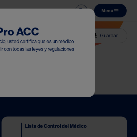
Menú
Main navi
 Pro ACC
Media
Imprimir
Guardar
icio, usted certifica que es un médico
r con todas las leyes y regulaciones
Image
Lista de Control del Médico