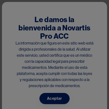
Pasar al contenido principal
Mai
Le damos la
bienvenida a Novartis
®
Letrozol
Pro ACC
El presente sitio está dirigido a médicos con matrícula
La información que figura en este sitio web está
habilitante dentro de la Región de Centro América y el
dirigida a profesionales de la salud. Al utilizar
Caribe, Perú y Ecuador, que acceden a la información
este servicio, usted certifica que es un médico
de
Letrozol
a través del scan del código QR impreso en
con la capacidad legal para prescribir
el material y/o link proporcionado. Por favor seleccione el
medicamentos. Mediante el uso de esta
país respectivo para su consulta:
plataforma, acepta cumplir con todas las leyes
This site is directed to doctors with qualifying registration
y regulaciones aplicables con respecto a la
within the Central America and the Caribbean, Peru and
prescripción de medicamentos.
Ecuador Region who access information
of
Letrozol
through the scan of the QR code printed on the
Aceptar
material and/or link provided. Please select the respective
country for your inquiry: