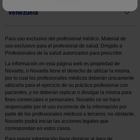
Venezuela
Para uso exclusivo del profesional médico. Material de
uso exclusivo para el profesional de salud. Dirigido a
Profesionales de la salud autorizados para prescribir.
La información en esta página web es propiedad de
Novartis, o Novartis tiene el derecho de utilizar la misma,
por lo cual los profesionales médicos deberán únicamente
utilizarla para el ejercicio de su práctica profesional con
pacientes, y no deberán replicar o divulgar la misma para
fines comerciales o personales. Novartis no se hace
responsable por el uso incorrecto de la información por
parte de los profesionales médicos o terceros; no obstante,
Novartis podrá iniciar las acciones legales que
correspondan en estos casos.
Para mayor información favor dirigirse al área de