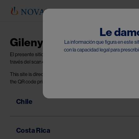
Le damo
®
Gilenya
La información que figura en este sit
con la capacidad legal para prescri
El presente sitio está dirigido a médicos con matrícula habili
través del scan del código QR impreso en el material y/o link p
This site is directed to doctors with qualifying registration 
the QR code printed on the material and/or link provided. Pleas
Chile
Costa Rica