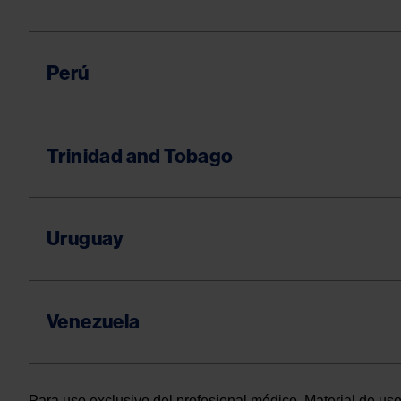
Perú
Trinidad and Tobago
Uruguay
Venezuela
Para uso exclusivo del profesional médico. Material de uso 