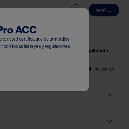
Menú
Main navi
 Pro ACC
icio, usted certifica que es un médico
r con todas las leyes y regulaciones
or y Chile, que acceden a la información de
Fingolimod
a
lta:
on who access information of
Fingolimod
through the scan of