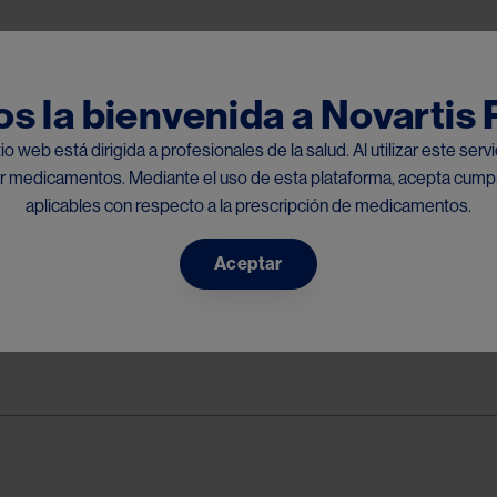
Pasar al contenido principal
s la bienvenida a Novartis
io web está dirigida a profesionales de la salud. Al utilizar este serv
bir medicamentos. Mediante el uso de esta plataforma, acepta cumpli
tante dentro de la Región de Centro América y el Caribe, Perú, Ecuad
aplicables con respecto a la prescripción de medicamentos.
roporcionado. Por favor seleccione el país respectivo para su consu
Aceptar
within the Central America and the Caribbean, Peru and Ecuador Regi
e select the respective country for your inquiry: