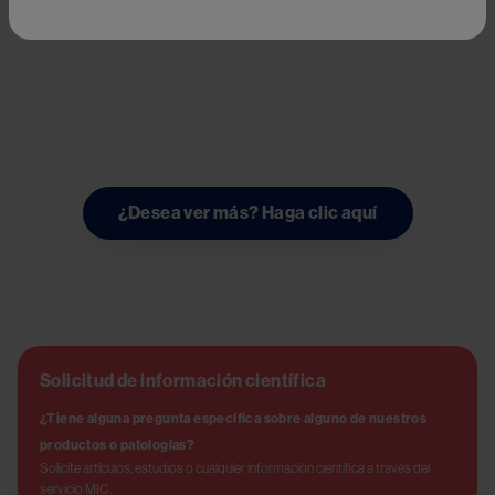
Dra. Daniela Vazquez,
México
Try again
¿Desea ver más? Haga clic aquí
Solicitud de información científica
¿Tiene alguna pregunta específica sobre alguno de nuestros 
productos o patologías?
Solicite artículos, estudios o cualquier información científica a través del 
servicio MIC.