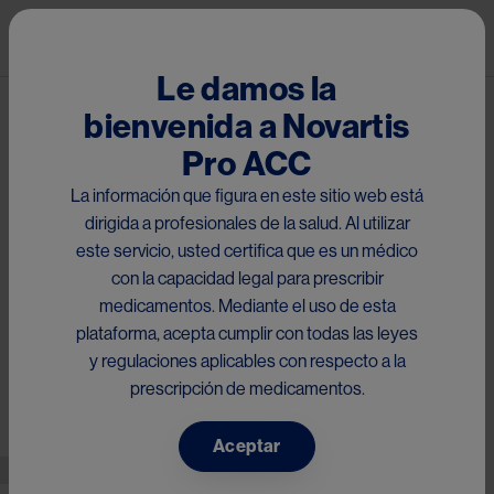
Pasar al contenido principal
Mai
Le damos la
bienvenida a Novartis
On Latam
Pro ACC
La información que figura en este sitio web está
dirigida a profesionales de la salud. Al utilizar
i
CDK4/6: decisiones clínicas tras el uso en adyuvancia
este servicio, usted certifica que es un médico
con la capacidad legal para prescribir
medicamentos. Mediante el uso de esta
plataforma, acepta cumplir con todas las leyes
y regulaciones aplicables con respecto a la
prescripción de medicamentos.
Something went wrong
An error occurred, please try again later.
Duración: 10 mins.
Aceptar
Image
Dra. Eva Ciruelos,
España