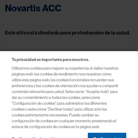
Novartis ACC
Este sitio está diseñado para profesionales de la salud.
Tu privacidad es importante para nosotros.
Contacto
Utilizamos cookies para mejorar su experiencia al visitar nuestras
páginas web: las cookies de rendimiento nos muestran cómo
Información útil
utiliza esta página web, las cookies funcionales recuerdan sus
preferencias y las cookies de orientación nos ayudan a compartir
contenido relevante para usted. Seleccione: "Aceptar todo" para
Términos y Condiciones
dar su consentimiento a todas las cookies, seleccione
"Configuración de cookies" para administrar las diferentes
cookies o seleccione "Declinar todas" para utilizar solo las
Políticas de Privacidad
cookies estrictamente necesarias. Puede cambiar su
configuración de cookies en cualquier momento presionando el
Políticas de Cookies
enlace de configuración de cookies en la página web.