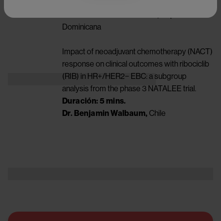
Duración: 5 mins.
Dra. Martha Irene Estevez,
República
Dominicana
Impact of neoadjuvant chemotherapy (NACT)
response on clinical outcomes with ribociclib
(RIB) in HR+/HER2− EBC: a subgroup
Image
analysis from the phase 3 NATALEE trial.
Duración: 5 mins.
Dr. Benjamin Walbaum,
Chile
Image