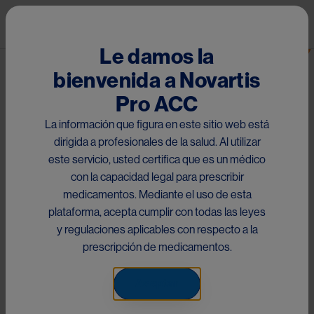
Pasar al contenido principal
Mai
Le damos la
bienvenida a Novartis
Congreso ESMO 2025
Pro ACC
La información que figura en este sitio web está
NATALEE: analisis de subgrupo con quimioterapia en 
dirigida a profesionales de la salud. Al utilizar
neoadyuvancia.
este servicio, usted certifica que es un médico
con la capacidad legal para prescribir
medicamentos. Mediante el uso de esta
plataforma, acepta cumplir con todas las leyes
Something went wrong
y regulaciones aplicables con respecto a la
An error occurred, please try again later.
prescripción de medicamentos.
Impact of neoadjuvant chemotherapy (NACT)
response on clinical outcomes with ribociclib
(RIB) in HR+/HER2− EBC: a subgroup
Aceptar
Image
Try again
analysis from the phase 3 NATALEE trial.