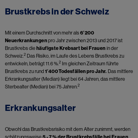
Brustkrebs in der Schweiz
Mit einem Durchschnitt von mehr als 
6’200 
Neuerkrankungen
 pro Jahr zwischen 2013 und 2017 ist 
Brustkrebs die 
häufigste Krebsart bei Frauen
 in der 
2
Schweiz.
 Das Risiko, im Laufe des Lebens Brustkrebs zu 
2
entwickeln, beträgt 11.6 %.
 Im gleichen Zeitraum führte 
Brustkrebs zu rund 
1’400 Todesfällen pro Jahr.
 Das mittlere 
Erkrankungsalter (Median) liegt bei 64 Jahren, das mittlere 
2
Sterbealter (Median) bei 75 Jahren.
Erkrankungsalter
Obwohl das Brustkrebsrisiko mit dem Alter zunimmt, werden 
schätzungsweise 
5 - 7 % der Brustkrebsfälle bei Frauen 