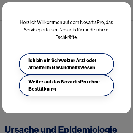
Direkt zum Inhalt
Mai
Herzlich Willkommen auf dem NovartisPro, das
Serviceportal von Novartis für medizinische
Onkologie
Fachkräfte.
Ich bin ein Schweizer Arzt oder
Pfadnavigation
arbeite im Gesundheitswesen
Onkologie
Weiter auf das NovartisPro ohne
Image
Bestätigung
Ursache und Epidemiologie 