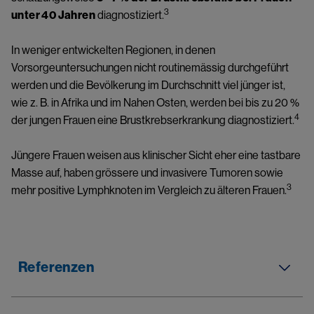
3 
unter 40 Jahren
 diagnostiziert.
In weniger entwickelten Regionen, in denen 
Vorsorgeuntersuchungen nicht routinemässig durchgeführt 
werden und die Bevölkerung im Durchschnitt viel jünger ist, 
wie z. B. in Afrika und im Nahen Osten, werden bei bis zu 20 % 
4
der jungen Frauen eine Brustkrebserkrankung diagnostiziert.
Jüngere Frauen weisen aus klinischer Sicht eher eine tastbare 
Masse auf, haben grössere und invasivere Tumoren sowie 
3
mehr positive Lymphknoten im Vergleich zu älteren Frauen.
Referenzen