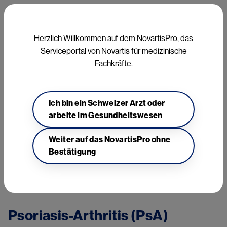
Direkt zum Inhalt
Mai
Herzlich Willkommen auf dem NovartisPro, das
Serviceportal von Novartis für medizinische
Fachkräfte.
Rheumatologie
Ich bin ein Schweizer Arzt oder
arbeite im Gesundheitswesen
Weiter auf das NovartisPro ohne
Bestätigung
Psoriasis-Arthritis
Axiale Spondyloarthritis
Juvenile idiopathische Art
Psoriasis-Arthritis (PsA)