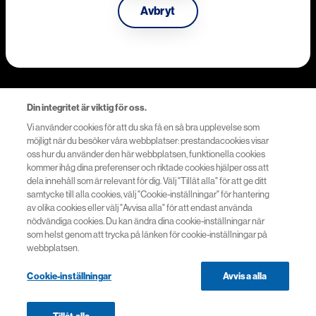
Avbryt
Last updated 17th May 2024
Novartis Sverige AB
Din integritet är viktig för oss.
Användarvillkor
Vi använder cookies för att du ska få en så bra upplevelse som
möjligt när du besöker våra webbplatser: prestandacookies visar
Integritetsskyddspolicy
oss hur du använder den här webbplatsen, funktionella cookies
kommer ihåg dina preferenser och riktade cookies hjälper oss att
Cookies
dela innehåll som är relevant för dig. Välj "Tillåt alla" för att ge ditt
samtycke till alla cookies, välj "Cookie-inställningar" för hantering
av olika cookies eller välj "Avvisa alla" för att endast använda
Cookie-inställningar
nödvändiga cookies. Du kan ändra dina cookie-inställningar när
som helst genom att trycka på länken för cookie-inställningar på
webbplatsen.
Cookie-inställningar
Avvisa alla
© 2026 Novartis