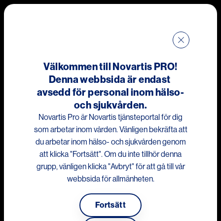
Hoppa till huvudinnehåll
Me
Välkommen till Novartis PRO!
Denna webbsida är endast
Tags
avsedd för personal inom hälso-
och sjukvården.
Antiinfective - Ear infection
Novartis Pro är Novartis tjänsteportal för dig
som arbetar inom vården. Vänligen bekräfta att
du arbetar inom hälso- och sjukvården genom
att klicka "Fortsätt". Om du inte tillhör denna
grupp, vänligen klicka "Avbryt" för att gå till vår
webbsida för allmänheten.
Denna webbplats är avsedd för vårdpersonal i
Fortsätt
Sverige.