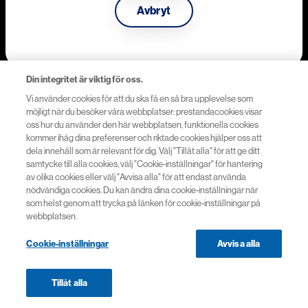
Avbryt
Integritetsskyddspolicy
Cookies
Din integritet är viktig för oss.
Cookie-inställningar
Vi använder cookies för att du ska få en så bra upplevelse som
möjligt när du besöker våra webbplatser: prestandacookies visar
oss hur du använder den här webbplatsen, funktionella cookies
kommer ihåg dina preferenser och riktade cookies hjälper oss att
dela innehåll som är relevant för dig. Välj "Tillåt alla" för att ge ditt
© 2026 Novartis
samtycke till alla cookies, välj "Cookie-inställningar" för hantering
av olika cookies eller välj "Avvisa alla" för att endast använda
nödvändiga cookies. Du kan ändra dina cookie-inställningar när
som helst genom att trycka på länken för cookie-inställningar på
webbplatsen.
Cookie-inställningar
Avvisa alla
Tillåt alla