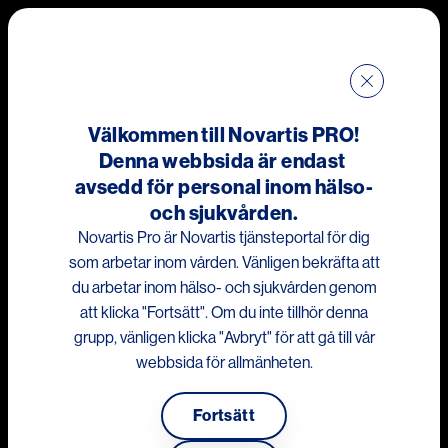
Hoppa till huvudinnehåll
Me
Välkommen till Novartis PRO!
Denna webbsida är endast
avsedd för personal inom hälso-
och sjukvården.
Novartis Pro är Novartis tjänsteportal för dig
Denna webbplats är avsedd för vårdpersonal i
som arbetar inom vården. Vänligen bekräfta att
Sverige.
du arbetar inom hälso- och sjukvården genom
Last updated 17th May 2024
att klicka "Fortsätt". Om du inte tillhör denna
grupp, vänligen klicka "Avbryt" för att gå till vår
webbsida för allmänheten.
Novartis Sverige AB
Fortsätt
Användarvillkor