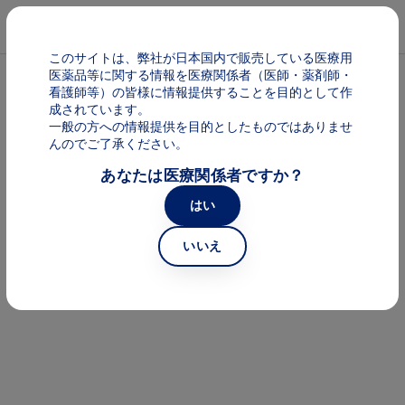
メインコンテンツに移動
Mai
このサイトは、弊社が日本国内で販売している医療用
医薬品等に関する情報を医療関係者（医師・薬剤師・
パンくず
HEMATOCAPSULE メール配信サービス
看護師等）の皆様に情報提供することを目的として作
成されています。
一般の方への情報提供を目的としたものではありませ
血液疾患の診療を血液内科専門クリニ
んのでご了承ください。
あなたは医療関係者ですか？
ックで。ベテラン医師“最後の冒険”
はい
Image
いいえ
Image
Image
Image
Image
Image