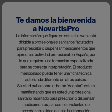
Pasar al contenido principal
Pub
Productos
Te damos la bienvenida
a NovartisPro
Select an option
▼ Pluvicto ®
La información que figura en este sitio web está
Image
dirigida a profesionales sanitarios facultados
para prescribir o dispensar medicamentos que
ejercen su actividad profesional en España, por
PLUVICTO®
lo que requiere una formación especializada
para su correcta interpretación. El producto
mencionado puede tener una ficha técnica
Para el cáncer de próstata
autorizada diferente en otros países.
Si usted pulsa sobre el botón “Aceptar”, estará
metastásico progresivo
manifestando que es usted un profesional
resistente a la castración
sanitario habilitado para prescribir o dispensar
(CPRCm) positivo al antígeno de
medicamentos, así como su voluntad de
acceder en calidad de tal a la información