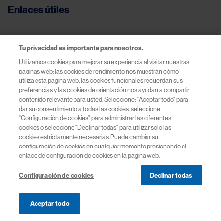
Enlaces útiles
Ayuda
Tu privacidad es importante para nosotros.
Utilizamos cookies para mejorar su experiencia al visitar nuestras
Condiciones legales
páginas web: las cookies de rendimiento nos muestran cómo
utiliza esta página web, las cookies funcionales recuerdan sus
Política de Privacidad y Cookies
preferencias y las cookies de orientación nos ayudan a compartir
contenido relevante para usted. Seleccione: "Aceptar todo" para
dar su consentimiento a todas las cookies, seleccione
Términos de Uso | Novartis España
"Configuración de cookies" para administrar las diferentes
cookies o seleccione "Declinar todas" para utilizar solo las
cookies estrictamente necesarias. Puede cambiar su
configuración de cookies en cualquier momento presionando el
enlace de configuración de cookies en la página web.
© 2026 Novartis Farmacéutica, S.A. Novartis España
Configuración de cookies
Declinar todas
Aceptar todo
Menú de navegación